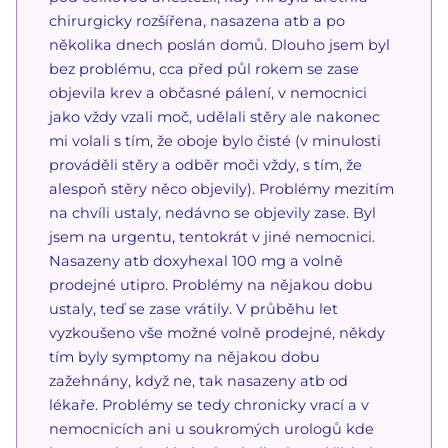
chirurgicky rozšířena, nasazena atb a po
několika dnech poslán domů. Dlouho jsem byl
bez problému, cca před půl rokem se zase
objevila krev a občasné pálení, v nemocnici
jako vždy vzali moč, udělali stěry ale nakonec
mi volali s tím, že oboje bylo čisté (v minulosti
prováděli stěry a odběr moči vždy, s tím, že
alespoň stěry něco objevily). Problémy mezitím
na chvíli ustaly, nedávno se objevily zase. Byl
jsem na urgentu, tentokrát v jiné nemocnici.
Nasazeny atb doxyhexal 100 mg a volně
prodejné utipro. Problémy na nějakou dobu
ustaly, teď se zase vrátily. V průběhu let
vyzkoušeno vše možné volně prodejné, někdy
tím byly symptomy na nějakou dobu
zažehnány, když ne, tak nasazeny atb od
lékaře. Problémy se tedy chronicky vrací a v
nemocnicích ani u soukromých urologů kde