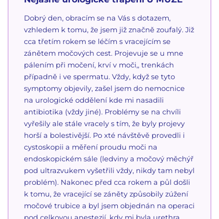
Dobrý den, obracím se na Vás s dotazem,
vzhledem k tomu, že jsem již značně zoufalý. Již
cca třetím rokem se léčím s vracejícím se
zánětem močových cest. Projevuje se u mne
pálením při močení, krví v moči,, trenkách
případně i ve spermatu. Vždy, když se tyto
symptomy objevily, zašel jsem do nemocnice
na urologické oddělení kde mi nasadili
antibiotika (vždy jiné). Problémy se na chvíli
vyřešily ale stále vracely s tím, že byly projevy
horší a bolestivější. Po xté návštěvě provedli i
cystoskopii a měření proudu moči na
endoskopickém sále (ledviny a močový měchýř
pod ultrazvukem vyšetřili vždy, nikdy tam nebyl
problém). Nakonec před cca rokem a půl došli
k tomu, že vracející se záněty způsobily zúžení
močové trubice a byl jsem objednán na operaci
pod celkovou anestezií, kdy mi byla urethra