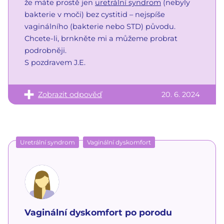
že máte prostě jen
uretrální syndrom
(nebyly
bakterie v moči) bez cystitid – nejspíše
vaginálního (bakterie nebo STD) původu.
Chcete-li, brnkněte mi a můžeme probrat
podrobněji.
S pozdravem J.E.
Zobrazit odpověď
20. 6. 2024
Uretrální syndrom
Vaginální dyskomfort
Vaginální dyskomfort po porodu