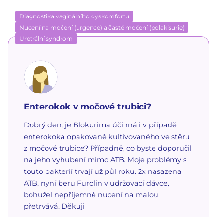
Diagnostika vaginálního dyskomfortu
Nucení na močení (urgence) a časté močení (polakisurie)
Uretrální syndrom
Enterokok v močové trubici?
Dobrý den, je Blokurima účinná i v případě
enterokoka opakovaně kultivovaného ve stěru
z močové trubice? Případně, co byste doporučil
na jeho vyhubení mimo ATB. Moje problémy s
touto bakterií trvají už půl roku. 2x nasazena
ATB, nyní beru Furolin v udržovací dávce,
bohužel nepříjemné nucení na malou
přetrvává. Děkuji