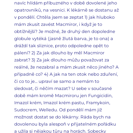
navíc hlídám příbuzného v době dovolené jeho
opatrovníků, na vesnici. K lékárně se dostanu až
v pondělí. Chtěla jsem se zeptat 1) jak hluboko
mám zkusit zavést Macmiror, i když je to
obtížnější? Je možné, že druhý den dopoledne
globule vytéká (jasně žlutá barva, je to ona) a
dráždí tak sliznice, proto odpoledne opět to
pálení? 2) Za jak dlouho by měl Macmiror
zabrat? 3) Za jak dlouho můžu považovat za
reálné, že nezabral a mám zkusit něco jiného? A
případně co? 4) A jak na ten otok nebo zduření,
či co to je... upraví se samo a nemám to
sledovat, či něčím mazat? U sebe v současné
době mám kromě Macmiroru jen Fungicidin,
Imazol krém, Imazol krém pastu, Framykoin,
Sudocrem, Welledu. Od pondělí mám již
možnost dostat se do lékárny. Ráda bych na
dovolenou byla alespoň v přijatelném pořádku
a užila si nějakou tůru na horách. Sobecky