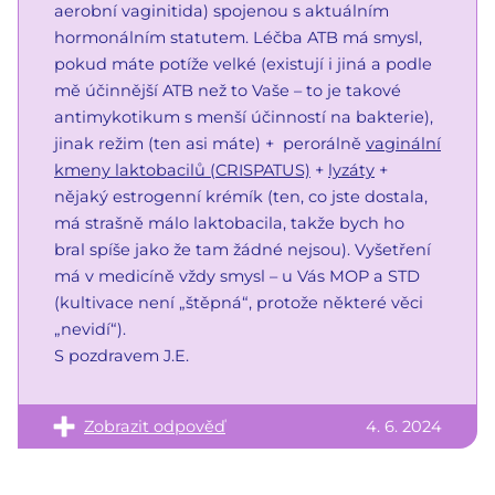
aerobní vaginitida) spojenou s aktuálním
hormonálním statutem. Léčba ATB má smysl,
pokud máte potíže velké (existují i jiná a podle
mě účinnější ATB než to Vaše – to je takové
antimykotikum s menší účinností na bakterie),
jinak režim (ten asi máte) + perorálně
vaginální
kmeny laktobacilů (CRISPATUS)
+
lyzáty
+
nějaký estrogenní krémík (ten, co jste dostala,
má strašně málo laktobacila, takže bych ho
bral spíše jako že tam žádné nejsou). Vyšetření
má v medicíně vždy smysl – u Vás MOP a STD
(kultivace není „štěpná“, protože některé věci
„nevidí“).
S pozdravem J.E.
Zobrazit odpověď
4. 6. 2024