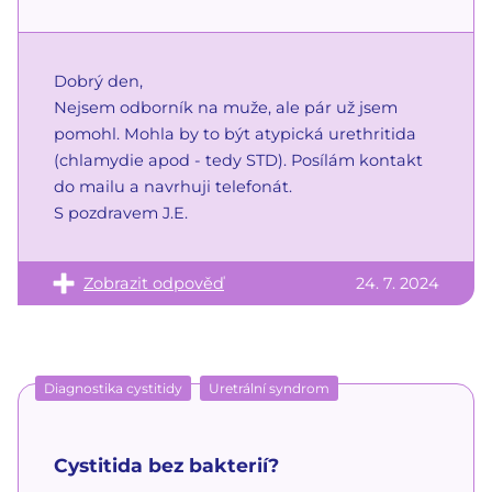
Dobrý den,
Nejsem odborník na muže, ale pár už jsem
pomohl. Mohla by to být atypická urethritida
(chlamydie apod - tedy STD). Posílám kontakt
do mailu a navrhuji telefonát.
S pozdravem J.E.
Zobrazit odpověď
24. 7. 2024
Diagnostika cystitidy
Uretrální syndrom
Cystitida bez bakterií?