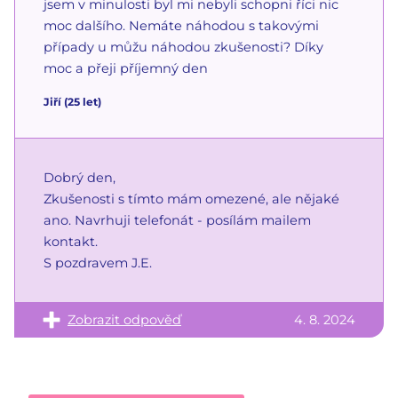
jsem v minulosti byl mi nebyli schopni říci nic
moc dalšího. Nemáte náhodou s takovými
případy u můžu náhodou zkušenosti? Díky
moc a přeji příjemný den
Jiří
(
25
let)
Dobrý den,
Zkušenosti s tímto mám omezené, ale nějaké
ano. Navrhuji telefonát - posílám mailem
kontakt.
S pozdravem J.E.
Zobrazit odpověď
4. 8. 2024