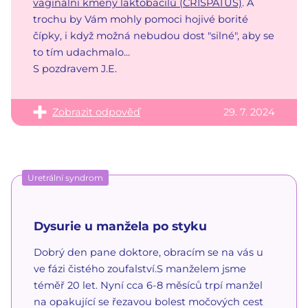
vaginální kmeny laktobacilů (CRISPATUS)
. A
trochu by Vám mohly pomoci hojivé borité
čípky, i když možná nebudou dost "silné", aby se
to tím udachmalo...
S pozdravem J.E.
Zobrazit odpověď
29. 7. 2024
Uretrální syndrom
Dysurie u manžela po styku
Dobrý den pane doktore, obracím se na vás u
ve fázi čistého zoufalství.S manželem jsme
téměř 20 let. Nyní cca 6-8 měsíců trpí manžel
na opakující se řezavou bolest močových cest