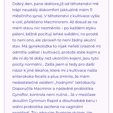
Dobrý den, pane doktore,již od těhotenství mě
trápí neustálý diskomfort (aktuálně mám 11
měsíčního syna). V těhotenství z kultivace vyšla
e-coli, přeléčeno Macmirorem. Až dosud se na
mém stavu nic nezměnilo – po každém styku
pálení, běžně pociťuji lehké svědění, no prostě
to není ono, ale zároveň to není žádný akutní
stav. Má gynekoložka to nijak neřeší (vlastně mi
odmítla udělat i kultivaci), protože stále kojím a
dle ní do té doby než ukončím kojení, jsou tyto
pocity normální… Zašla jsem si tedy pro další
názor k jiné lékařce, která mi z kultivace našla
enterokoka fecalis a plus zmínila, že mám
nedostatečné osídlení „hodnými“ laktobacily.
Doporučila Macmiror a následně probiotika
Gynoflor, kontrola není nutná… Já v mezičase
zkouším Gynimun Rapid a dlouhodobě beru i
orální probiotika zacílená na vaginální
prostředí. Žiju zdravým životním stylem, jím