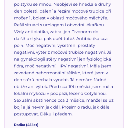
po styku se mnou. Neobjeví se hned,ale druhý
den bolesti, pálení a řezání močové trubice při
močení , bolest v oblasti močového měchýře.
Řešil situaci s urologem i obvodní lékařkou.
Vždy antibiotika, zabral jen Pivonorm do
dalšího styku, pak opět totéž. Antibiotika cca
po 4. Moč negativní, vyšetření prostaty
negativní, výtěr z močové trubice negativní. Já
na gynekologii stěry negativní jen fyziologická
flóra, moč negativní, HPV negativní. Měla jsem
zavedené nehormonální tělísko, které jsem v
den stěrů nechala vyndat. Já nemám žádné
obtíže ani výtok. Před cca 10ti měsíci jsem měla
lokální mykózu v podpaží, léčeno Cotylenou.
Sexuální abstinence cca 3 měsíce, manžel se už
bojí a já nevím jak dál. Prosím o radu, jak dále
postupovat. Děkuji předem.
Radka
(
45
let)