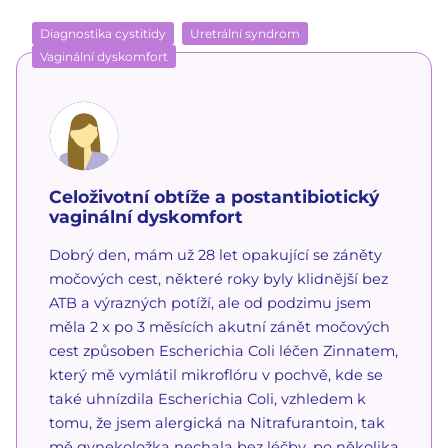
Diagnostika cystitidy
Uretrální syndrom
Vaginální dyskomfort
Celoživotní obtíže a postantibiotický
vaginální dyskomfort
Dobrý den, mám už 28 let opakující se záněty
močových cest, některé roky byly klidnější bez
ATB a výrazných potíží, ale od podzimu jsem
měla 2 x po 3 měsících akutní zánět močových
cest způsoben Escherichia Coli léčen Zinnatem,
který mě vymlátil mikroflóru v pochvě, kde se
také uhnízdila Escherichia Coli, vzhledem k
tomu, že jsem alergická na Nitrafurantoin, tak
mě gynekoložka nechala bez léčby, po několika