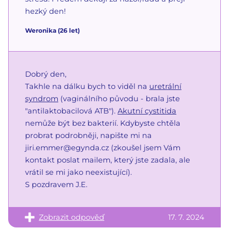
hezký den!
Weronika
(
26
let)
Dobrý den,
Takhle na dálku bych to viděl na
uretrální
syndrom
(vaginálního původu - brala jste
"antilaktobacilová ATB").
Akutní cystitida
nemůže být bez bakterií. Kdybyste chtěla
probrat podrobněji, napište mi na
jiri.emmer@egynda.cz (zkoušel jsem Vám
kontakt poslat mailem, který jste zadala, ale
vrátil se mi jako neexistující).
S pozdravem J.E.
Zobrazit odpověď
17. 7. 2024