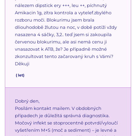
nálezem dipstick ery +++, leu ++, píchnutý
Amikacin 1g, zítra kontrola a vytelef.zbylého
rozboru moči. Blokurimu jsem brala
dliouhodobě žlutou na noc, v době potíži vždy
nasazena 4 sáčky, 3,2.. teď jsem si zakoupila
červenou blokurimu, ale asi nemá cenu ji
vnasazovat k ATB, že? Je případně možné
zkonzultovat tento začarovaný kruh s Vámi?
Děkuji
(
let)
Dobrý den,
Posílám kontakt mailem. V obdobných
případech je důležitá správná diagnostika.
Močový infekt se stoprocentně potvrdí/vyloučí
vyšetřením M+S (moč a sediment) – je levné a