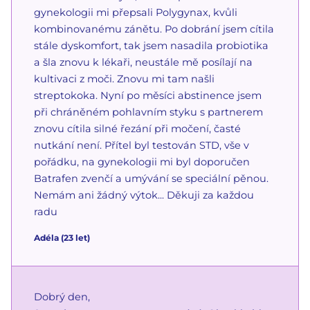
gynekologii mi přepsali Polygynax, kvůli
kombinovanému zánětu. Po dobrání jsem cítila
stále dyskomfort, tak jsem nasadila probiotika
a šla znovu k lékaři, neustále mě posílají na
kultivaci z moči. Znovu mi tam našli
streptokoka. Nyní po měsíci abstinence jsem
při chráněném pohlavním styku s partnerem
znovu cítila silné řezání při močení, časté
nutkání není. Přítel byl testován STD, vše v
pořádku, na gynekologii mi byl doporučen
Batrafen zvenčí a umývání se speciální pěnou.
Nemám ani žádný výtok... Děkuji za každou
radu
Adéla
(
23
let)
Dobrý den,