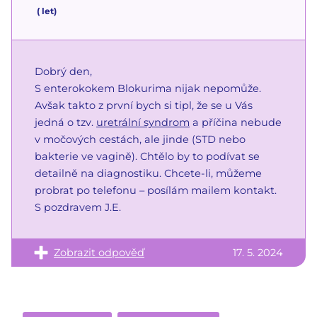
(
let)
Dobrý den,
S enterokokem Blokurima nijak nepomůže.
Avšak takto z první bych si tipl, že se u Vás
jedná o tzv.
uretrální syndrom
a příčina nebude
v močových cestách, ale jinde (STD nebo
bakterie ve vagině). Chtělo by to podívat se
detailně na diagnostiku. Chcete-li, můžeme
probrat po telefonu – posílám mailem kontakt.
S pozdravem J.E.
Zobrazit odpověď
17. 5. 2024