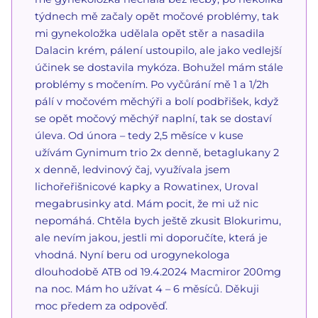
týdnech mě začaly opět močové problémy, tak
mi gynekoložka udělala opět stěr a nasadila
Dalacin krém, pálení ustoupilo, ale jako vedlejší
účinek se dostavila mykóza. Bohužel mám stále
problémy s močením. Po vyčůrání mě 1 a 1/2h
pálí v močovém měchýři a bolí podbřišek, když
se opět močový měchýř naplní, tak se dostaví
úleva. Od února – tedy 2,5 měsíce v kuse
užívám Gynimum trio 2x denně, betaglukany 2
x denně, ledvinový čaj, využívala jsem
lichořeřišnicové kapky a Rowatinex, Uroval
megabrusinky atd. Mám pocit, že mi už nic
nepomáhá. Chtěla bych ještě zkusit Blokurimu,
ale nevím jakou, jestli mi doporučíte, která je
vhodná. Nyní beru od urogynekologa
dlouhodobě ATB od 19.4.2024 Macmiror 200mg
na noc. Mám ho užívat 4 – 6 měsíců. Děkuji
moc předem za odpověď.