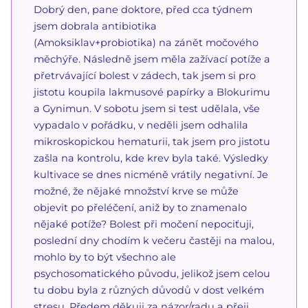
Dobrý den, pane doktore, před cca týdnem
jsem dobrala antibiotika
(Amoksiklav+probiotika) na zánět močového
měchýře. Následně jsem měla zažívací potíže a
přetrvávající bolest v zádech, tak jsem si pro
jistotu koupila lakmusové papírky a Blokurimu
a Gynimun. V sobotu jsem si test udělala, vše
vypadalo v pořádku, v neděli jsem odhalila
mikroskopickou hematurii, tak jsem pro jistotu
zašla na kontrolu, kde krev byla také. Výsledky
kultivace se dnes nicméně vrátily negativní. Je
možné, že nějaké množství krve se může
objevit po přeléčení, aniž by to znamenalo
nějaké potíže? Bolest při močení nepociťuji,
poslední dny chodím k večeru častěji na malou,
mohlo by to být všechno ale
psychosomatického původu, jelikož jsem celou
tu dobu byla z různých důvodů v dost velkém
stresu. Předem děkuji za názor/radu a přeji