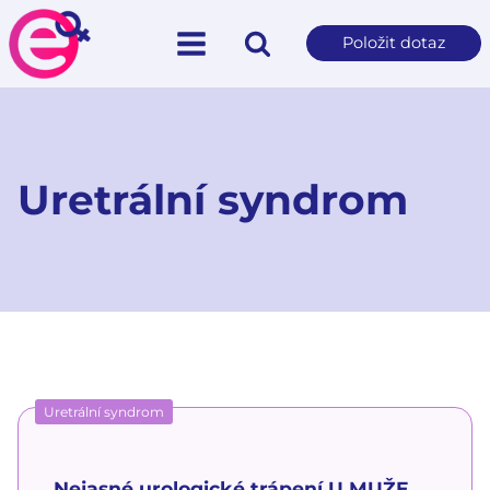
Položit dotaz
Uretrální syndrom
Uretrální syndrom
Nejasné urologické trápení U MUŽE