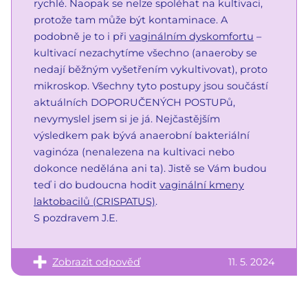
rychlé. Naopak se nelze spoléhat na kultivaci,
protože tam může být kontaminace. A
podobně je to i při
vaginálním dyskomfortu
–
kultivací nezachytíme všechno (anaeroby se
nedají běžným vyšetřením vykultivovat), proto
mikroskop. Všechny tyto postupy jsou součástí
aktuálních DOPORUČENÝCH POSTUPů,
nevymyslel jsem si je já. Nejčastějším
výsledkem pak bývá anaerobní bakteriální
vaginóza (nenalezena na kultivaci nebo
dokonce nedělána ani ta). Jistě se Vám budou
teď i do budoucna hodit
vaginální kmeny
laktobacilů (CRISPATUS)
.
S pozdravem J.E.
Zobrazit odpověď
11. 5. 2024