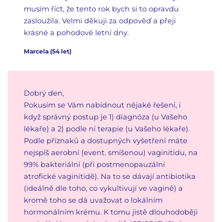
musím říct, že tento rok bych si to opravdu
zasloužila. Velmi děkuji za odpověď a přeji
krásné a pohodové letní dny.
Marcela
(
54
let)
Dobrý den,
Pokusím se Vám nabídnout nějaké řešení, i
když správný postup je 1) diagnóza (u Vašeho
lékaře) a 2) podle ní terapie (u Vašeho lékaře).
Podle příznaků a dostupných vyšetření máte
nejspíš aerobní (event. smíšenou) vaginitidu, na
99% bakteriální (při postmenopauzální
atrofické vaginitidě). Na to se dávají antibiotika
(ideálně dle toho, co vykultivují ve vagině) a
kromě toho se dá uvažovat o lokálním
hormonálním krému. K tomu jistě dlouhodoběji