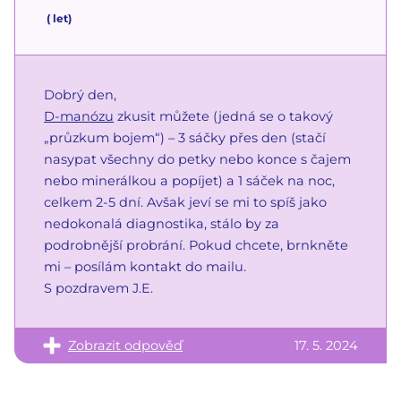
(
let)
Dobrý den,
D-manózu
zkusit můžete (jedná se o takový
„průzkum bojem“) – 3 sáčky přes den (stačí
nasypat všechny do petky nebo konce s čajem
nebo minerálkou a popíjet) a 1 sáček na noc,
celkem 2-5 dní. Avšak jeví se mi to spíš jako
nedokonalá diagnostika, stálo by za
podrobnější probrání. Pokud chcete, brnkněte
mi – posílám kontakt do mailu.
S pozdravem J.E.
Zobrazit odpověď
17. 5. 2024