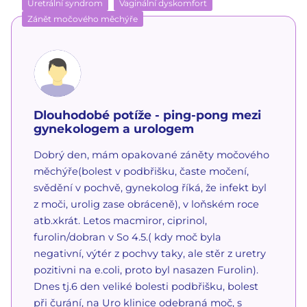
Uretrální syndrom
Vaginální dyskomfort
Zánět močového měchýře
Dlouhodobé potíže - ping-pong mezi
gynekologem a urologem
Dobrý den, mám opakované záněty močového
měchýře(bolest v podbřišku, časte močení,
svědění v pochvě, gynekolog říká, že infekt byl
z moči, urolig zase obráceně), v loňském roce
atb.xkrát. Letos macmiror, ciprinol,
furolin/dobran v So 4.5.( kdy moč byla
negativní, výtér z pochvy taky, ale stěr z uretry
pozitivni na e.coli, proto byl nasazen Furolin).
Dnes tj.6 den veliké bolesti podbřišku, bolest
při čurání, na Uro klinice odebraná moč, s