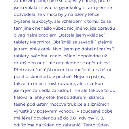
žádné zlepšení, spíše se objevily i otoky, proto
jsem volala znovu na gynekologii. Tam jsem se
dozvěděla, že v moči byly nalezeny lehce
zvýšené leukocyty, ale vzhledem k tomu, že se
tam jinak nenašlo vůbec nic jiného, jde opravdu
o vaginální problém. Dostala jsem vkládací
tablety Macmiror. Obtížněji se zavádějí, zřejmě
je tam lehký otok. Nyní jsem po dobrání zatím 3
tablety, svědění ustalo, pálení dopoledne už
druhý den není, ale odpoledne se opět objeví.
Přetrvává častější nucení na močení a zvláštní
pocit diskomfortu v pochvě. Nejsem pštros,
takže do oněch míst nevidím, ale zrcátkem
jsem jen zahlédla zarudnutí, ne ale takové to do
fialova, a lehký otok (nebo zduření) sliznice
těsně pod ústím močové trubice a slizničních
výrůstků v poševním vchodu. V současné době
má lékař dovolenou až do 9.8., kdy my 10.8.
odjíždíme na týden do zahraničí. Tento týden