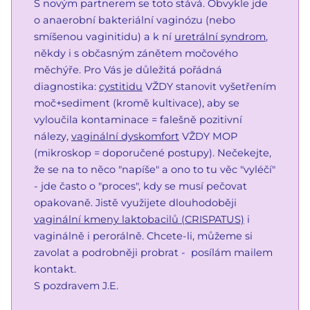
S novým partnerem se toto stává. Obvykle jde
o anaerobní bakteriální vaginózu (nebo
smíšenou vaginitidu) a k ní
uretrální syndrom
,
někdy i s občasným zánětem močového
měchýře. Pro Vás je důležitá pořádná
diagnostika:
cystitidu
VŽDY stanovit vyšetřením
moč+sediment (kromě kultivace), aby se
vyloučila kontaminace = falešně pozitivní
nálezy,
vaginální dyskomfort
VŽDY MOP
(mikroskop = doporučené postupy). Nečekejte,
že se na to něco "napíše" a ono to tu věc "vyléčí"
- jde často o "proces", kdy se musí pečovat
opakovaně. Jistě využijete dlouhodoběji
vaginální kmeny laktobacilů (CRISPATUS)
i
vaginálně i perorálně. Chcete-li, můžeme si
zavolat a podrobněji probrat - posílám mailem
kontakt.
S pozdravem J.E.