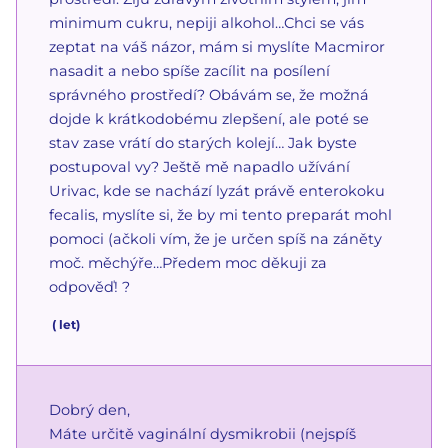
minimum cukru, nepiji alkohol…Chci se vás
zeptat na váš názor, mám si myslíte Macmiror
nasadit a nebo spíše zacílit na posílení
správného prostředí? Obávám se, že možná
dojde k krátkodobému zlepšení, ale poté se
stav zase vrátí do starých kolejí… Jak byste
postupoval vy? Ještě mě napadlo užívání
Urivac, kde se nachází lyzát právě enterokoku
fecalis, myslíte si, že by mi tento preparát mohl
pomoci (ačkoli vím, že je určen spíš na záněty
moč. měchýře…Předem moc děkuji za
odpověď! ?
(
let)
Dobrý den,
Máte určitě vaginální dysmikrobii (nejspíš