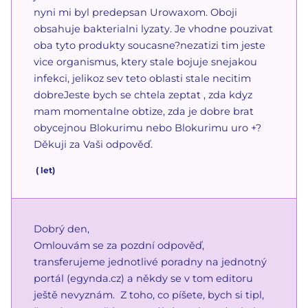
nyni mi byl predepsan Urowaxom. Oboji
obsahuje bakterialni lyzaty. Je vhodne pouzivat
oba tyto produkty soucasne?nezatizi tim jeste
vice organismus, ktery stale bojuje snejakou
infekci, jelikoz sev teto oblasti stale necitim
dobreJeste bych se chtela zeptat , zda kdyz
mam momentalne obtize, zda je dobre brat
obycejnou Blokurimu nebo Blokurimu uro +?
Děkuji za Vaši odpověď.
(
let)
Dobrý den,
Omlouvám se za pozdní odpověď,
transferujeme jednotlivé poradny na jednotný
portál (egynda.cz) a někdy se v tom editoru
ještě nevyznám. Z toho, co píšete, bych si tipl,