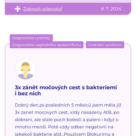
Zobrazit odpověď
8. 7. 2024
Diagnostika cystitidy
Diagnostika vaginálního dyskomfortu
Uretrální syndrom
3x zánět močových cest s bakteriemi
i bez nich
Dobrý den,za posledních 5 měsíců jsem měla již
3x zanet mocovych cest, vzdy nasazeny AtB, po
dobrani, ale stale pocit bolesti a paleni i kdyz o
mnoho menší. Poté vzdy odber negativni na
jakekoli bakterie atd…Pouzivam Blokurimu a