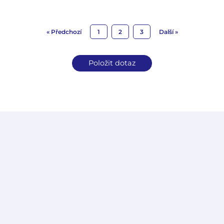
« Předchozí
1
2
3
Další »
Položit dotaz