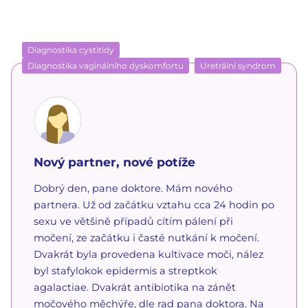
Diagnostika cystitidy
Diagnostika vaginálního dyskomfortu
Uretrální syndrom
Nový partner, nové potíže
Dobrý den, pane doktore. Mám nového
partnera. Už od začátku vztahu cca 24 hodin po
sexu ve většině případů cítím pálení při
močení, ze začátku i časté nutkání k močení.
Dvakrát byla provedena kultivace moči, nález
byl stafylokok epidermis a streptkok
agalactiae. Dvakrát antibiotika na zánět
močového měchýře, dle rad pana doktora. Na