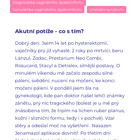
Diagnostika vaginálního dyskomfortu
Samoléčba vaginálního dyskomfortu
Uretrální syndrom
Akutní potíže - co s tím?
Dobrý den. Jsem 14 let po hysterektomii,
vaječníky prý již vyhaslé, 2 roky po mrtvici, beru
Lanzul, Zodac, Prestarium Neo Combi,
Rosucard, Stacyl a Detralex, silnější postavy. O
minulém víkendu mě začalo zespodu silné
pálení, svědění, nucení na močení, ke konci
močení pálení. V pondělí jsem šla na
gynekologii, kde pan doktor našel lehčí známky
zánětu, prý nic tragického (bolest je u mě prý
znásobena tím, že trpím na lichen ruber planus,
kožní i slizniční formu, tedy i v pochvě). Vzal
stěry a odeslal moč na vyšetření . Nasazen
Jenamazol aplikace dovnitř. Po třetím dní