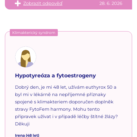
Zobrazit odpověď
28. 6. 2026
Klimakterický syndrom
Hypotyreóza a fytoestrogeny
Dobrý den, je mi 48 let, užívám euthyrox 50 a
byl mi v lékárně na nepříjemné příznaky
spojené s klimakteriem doporučen doplněk
stravy FytoFem harmony. Mohu tento
přípravek užívat i v případě léčby štítné žlázy?
Děkuji
Irena
(48 let)