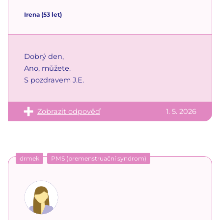
Irena
(53 let)
Dobrý den,
Ano, můžete.
S pozdravem J.E.
Zobrazit odpověď
1. 5. 2026
drmek
PMS (premenstruační syndrom)