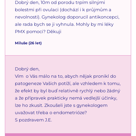
Dobrý den, 10m od porodu trpím silnými
bolestmi při ovulaci (dochází i k průjmům a
nevolnosti). Gynekolog doporucil antikoncepci,
ale rada bych se ji vyhnula. Mohly by mi léky
PMX pomoci? Děkuji
Miluše
(26 let)
Dobrý den,
Vím o Vás málo na to, abych nějak pronikl do
patogeneze Vašich potíží, ale vzhledem k tomu,
že efekt by byl buď relativně rychlý nebo žádný
a že přípravek prakticky nemá vedlejší účinky,
lze ho zkusit. Zkoušeli jste s gynekologem
uvažovat třeba o endometrióze?
S pozdravem J.E.