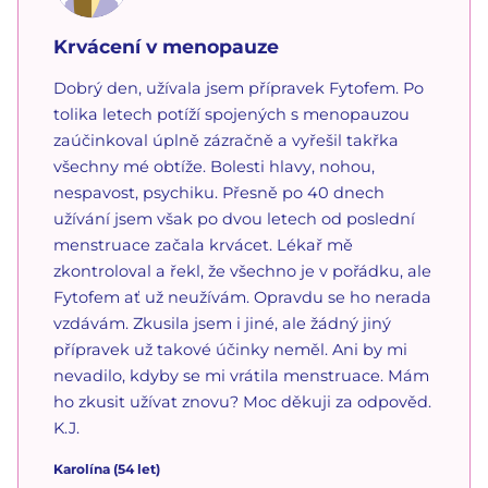
Krvácení v menopauze
Dobrý den, užívala jsem přípravek Fytofem. Po
tolika letech potíží spojených s menopauzou
zaúčinkoval úplně zázračně a vyřešil takřka
všechny mé obtíže. Bolesti hlavy, nohou,
nespavost, psychiku. Přesně po 40 dnech
užívání jsem však po dvou letech od poslední
menstruace začala krvácet. Lékař mě
zkontroloval a řekl, že všechno je v pořádku, ale
Fytofem ať už neužívám. Opravdu se ho nerada
vzdávám. Zkusila jsem i jiné, ale žádný jiný
přípravek už takové účinky neměl. Ani by mi
nevadilo, kdyby se mi vrátila menstruace. Mám
ho zkusit užívat znovu? Moc děkuji za odpověd.
K.J.
Karolína
(54 let)