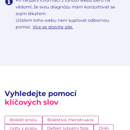
Při čerpání informací z tohoto webu beru na
vědomí, že svou diagnózu mám konzultovat se
svým lékařem.
Účelem toho webu není suplovat odbornou
pomoc.
Více se dozvíte zde.
Vyhledejte pomocí
klíčových slov
Bolesti prsou
Bolestivá menstruace
cysty v prsou
Defekt luteální fáze
DHA