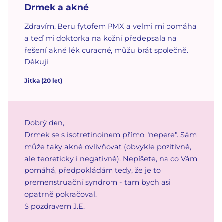
Drmek a akné
Zdravím, Beru fytofem PMX a velmi mi pomáha
a teď mi doktorka na kožní předepsala na
řešení akné lék curacné, můžu brát společně.
Děkuji
Jitka
(20 let)
Dobrý den,
Drmek se s isotretinoinem přímo "nepere". Sám
může taky akné ovlivňovat (obvykle pozitivně,
ale teoreticky i negativně). Nepíšete, na co Vám
pomáhá, předpokládám tedy, že je to
premenstruační syndrom - tam bych asi
opatrně pokračoval.
S pozdravem J.E.