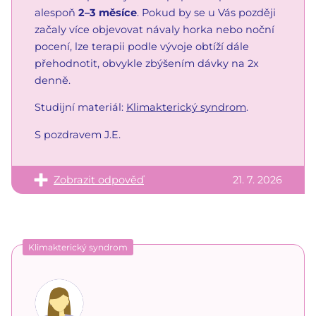
alespoň
2–3 měsíce
. Pokud by se u Vás později
začaly více objevovat návaly horka nebo noční
pocení, lze terapii podle vývoje obtíží dále
přehodnotit, obvykle zbýšením dávky na 2x
denně.
Studijní materiál:
Klimakterický syndrom
.
S pozdravem J.E.
Zobrazit odpověď
21. 7. 2026
Klimakterický syndrom