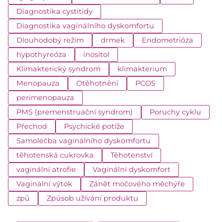
Diagnostika cystitidy
Diagnostika vaginálního dyskomfortu
Dlouhodobý režim
drmek
Endometrióza
hypothyreóza
inositol
Klimakterický syndrom
klimakterium
Menopauza
Otěhotnění
PCOS
perimenopauza
PMS (premenstruační syndrom)
Poruchy cyklu
Přechod
Psychické potíže
Samoléčba vaginálního dyskomfortu
těhotenská cukrovka
Těhotenství
vaginální atrofie
Vaginální dyskomfort
Vaginální výtok
Zánět močového měchýře
způ
Způsob užívání produktu