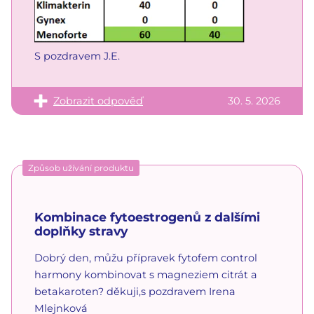
S pozdravem J.E.
Zobrazit odpověď
30. 5. 2026
Způsob užívání produktu
Kombinace fytoestrogenů z dalšími
doplňky stravy
Dobrý den, můžu přípravek fytofem control
harmony kombinovat s magneziem citrát a
betakaroten? děkuji,s pozdravem Irena
Mlejnková