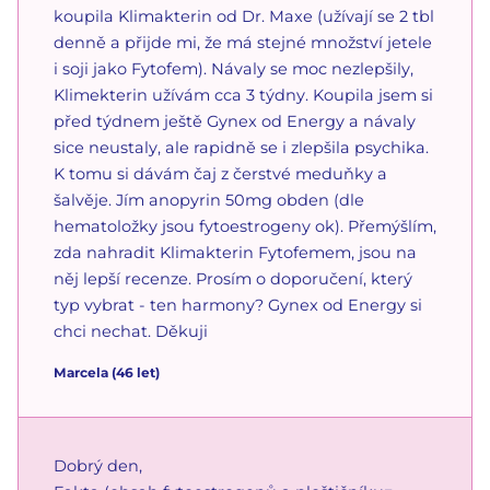
koupila Klimakterin od Dr. Maxe (užívají se 2 tbl
denně a přijde mi, že má stejné množství jetele
i soji jako Fytofem). Návaly se moc nezlepšily,
Klimekterin užívám cca 3 týdny. Koupila jsem si
před týdnem ještě Gynex od Energy a návaly
sice neustaly, ale rapidně se i zlepšila psychika.
K tomu si dávám čaj z čerstvé meduňky a
šalvěje. Jím anopyrin 50mg obden (dle
hematoložky jsou fytoestrogeny ok). Přemýšlím,
zda nahradit Klimakterin Fytofemem, jsou na
něj lepší recenze. Prosím o doporučení, který
typ vybrat - ten harmony? Gynex od Energy si
chci nechat. Děkuji
Marcela
(46 let)
Dobrý den,