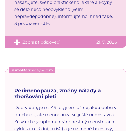
nasazujete, svého praktického lékaře a kdyby
se dělo něco neobvyklého (velmi
nepravděpodobné), informujte ho ihned také.
S pozdravem J.E.
Zobrazit odpověď
21. 7. 2026
Klimakterický syndrom
Perimenopauza, změny nálady a
zhoršování pleti
Dobrý den, je mi 49 let, jsem už nějakou dobu v
přechodu, ale menopauza se ještě nedostavila.
Ze všech symptomů mám nestalý menstruacní
cyklus (tu 13 dní, tu 60) a je už méně bolestivý,