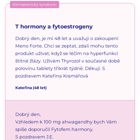
Klimakterický syndrom
T hormony a fytoestrogeny
Dobrý den, je mi 48 let a uvažuji o zakoupení
Meno Forte. Chci se zeptat, zdali mohu tento
produkt užívat, když se léčím na hyperfunkci
štítné žlázy. Užívám Thyrozol v současné době
polovinu tablety třikrát týdně. Děkuji. S
pozdravem Kateřina Kramářová
Kateřina
(48 let)
Dobrý den,
Vzhledem k 100 mg ahwagandhy bych Vám
spíše doporučil Fytofem harmony.
S pozdravem J.E.