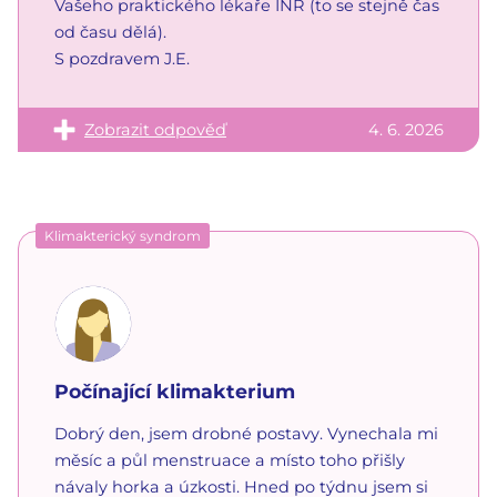
Vašeho praktického lékaře INR (to se stejně čas
od času dělá).
S pozdravem J.E.
Zobrazit odpověď
4. 6. 2026
Klimakterický syndrom
Počínající klimakterium
Dobrý den, jsem drobné postavy. Vynechala mi
měsíc a půl menstruace a místo toho přišly
návaly horka a úzkosti. Hned po týdnu jsem si