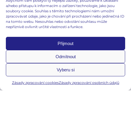
Abychom vám poskytli ty nejlepší zážitky, používáme k ukládání
a/nebo přístupu k informacím o zařízení technologie, jako jsou
soubory cookie. Souhlas s těmito technologiemi nám umožní
zpracovávat údaje, jako je chování při procházení nebo jedinečná ID
na tomto webu. Nesouhlas nebo odvolání souhlasu může
nepříznivě ovlivnit určité vlastnosti a funkce.
Přijmout
Odmítnout
Vaginální potíže
Vyberu si
Problémy močových cest
Početí a těhotenství
Zásady zpracování cookies
Zásady zpracování osobních údajů
Hormonální nerovnováha
E-gynda
Edukační články
Slovníček pojmů