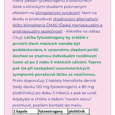
Fakta (obsah fytoestrogenů a ploštičníku=
látek s klinickými studiemi potvrzeným
efektem na
klimakterický syndrom
): Není na
škodu si prostudovat
zhodnocení alternativní
léčby klimakteria ČMAS (Česká menopauzální a
andropauzální společnost
) - klikněte na odkaz.
Cituji:
Léčba fytoestrogeny by zvláště v
prvních třech měsících neměla být
poddávkována, k výraznému zlepšení potíží
dochází se značnou individuální rozdílností
často až po 2 nebo 3 měsících užívání. Teprve
pak lze při nezlepšení vazomotorických
symptomů považovat léčbu za neúčinnou.
Proto doporučuji 2 tablety Menoforte denně
(tedy dávku 120 mg fytoestrogenů a 80 mg
ploštičníku) po dobu 3 měsíců a pak se uvidí.
Kdybyste si chtěla o Vašem "novém stavu"
promluvit, posílám kontakt do mailu.