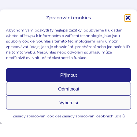
E-gynda
Zpracování cookies
Edukační články
Abychom vám poskytli ty nejlepší zážitky, používáme k ukládání
Slovníček pojmů
a/nebo přístupu k informacím o zařízení technologie, jako jsou
Co je e-gynda?
soubory cookie. Souhlas s těmito technologiemi nám umožní
zpracovávat údaje, jako je chování při procházení nebo jedinečná ID
na tomto webu. Nesouhlas nebo odvolání souhlasu může
nepříznivě ovlivnit určité vlastnosti a funkce.
Přijmout
Důležité informace
Odmítnout
Zásady zpracování osobních údajů
Zásady zpracování cookies
Vyberu si
Zásady zpracování cookies
Zásady zpracování osobních údajů
jiri.emmer@egynda.cz