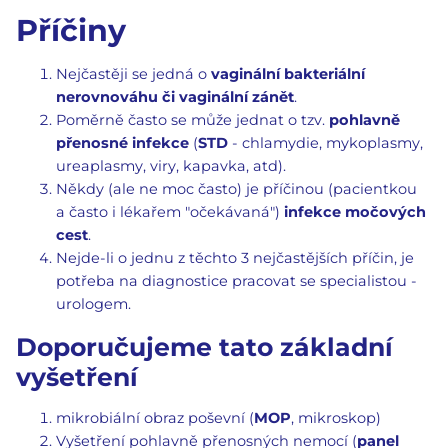
Příčiny
Nejčastěji se jedná o
vaginální bakteriální
nerovnováhu či vaginální zánět
.
Poměrně často se může jednat o tzv.
pohlavně
přenosné infekce
(
STD
- chlamydie, mykoplasmy,
ureaplasmy, viry, kapavka, atd).
Někdy (ale ne moc často) je příčinou (pacientkou
a často i lékařem "očekávaná")
infekce močových
cest
.
Nejde-li o jednu z těchto 3 nejčastějších příčin, je
potřeba na diagnostice pracovat se specialistou -
urologem.
Doporučujeme tato základní
vyšetření
mikrobiální obraz poševní (
MOP
, mikroskop)
Vyšetření pohlavně přenosných nemocí (
panel