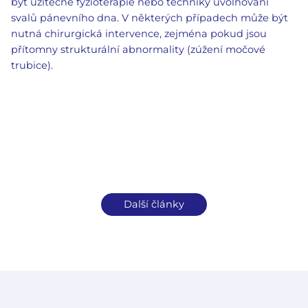
být užitečné fyzioterapie nebo techniky uvolňování
svalů pánevního dna. V některých případech může být
nutná chirurgická intervence, zejména pokud jsou
přítomny strukturální abnormality (zúžení močové
trubice).
Další články