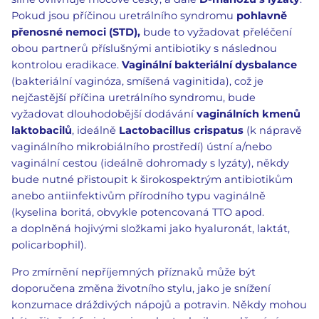
Pokud jsou příčinou uretrálního syndromu
pohlavně
přenosné nemoci (STD),
bude to vyžadovat přeléčení
obou partnerů příslušnými antibiotiky s následnou
kontrolou eradikace.
Vaginální bakteriální dysbalance
(bakteriální vaginóza, smíšená vaginitida), což je
nejčastější příčina uretrálního syndromu, bude
vyžadovat dlouhodobější dodávání
vaginálních kmenů
laktobacilů
,
ideálně
Lactobacillus crispatus
(k nápravě
vaginálního mikrobiálního prostředí) ústní a/nebo
vaginální cestou (ideálně dohromady s lyzáty), někdy
bude nutné přistoupit k širokospektrým antibiotikům
anebo antiinfektivům přírodního typu vaginálně
(kyselina boritá, obvykle potencovaná TTO apod.
a doplněná hojivými složkami jako hyaluronát, laktát,
policarbophil).
Pro zmírnění nepříjemných příznaků může být
doporučena změna životního stylu, jako je snížení
konzumace dráždivých nápojů a potravin. Někdy mohou