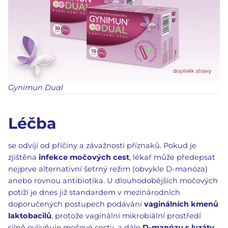
Gynimun Dual
Léčba
se odvíjí od příčiny a závažnosti příznaků. Pokud je
zjištěna
infekce močových cest
, lékař může předepsat
nejprve alternativní šetrný režim (obvykle D-manóza)
anebo rovnou antibiotika. U dlouhodobějších močových
potíží je dnes již standardem v mezinárodních
doporučených postupech podávání
vaginálních kmenů
laktobacilů
, protože vaginální mikrobiální prostředí
silně ovlivňuje močové cesty, a dále
D-manózu s lyzáty
.