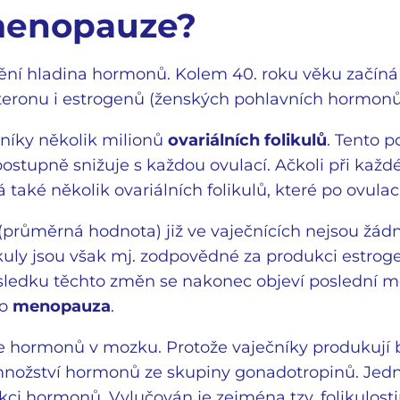
 menopauze?
ění hladina hormonů. Kolem 40. roku věku začíná 
eronu i estrogenů (ženských pohlavních hormonů
čníky několik milionů
ovariálních folikulů
. Tento p
ostupně snižuje s každou ovulací. Ačkoli při každ
také několik ovariálních folikulů, které po ovulaci
 (průměrná hodnota) již ve vaječnících nejsou žádn
olikuly jsou však mj. zodpovědné za produkci estrog
ledku těchto změn se nakonec objeví poslední me
ko
menopauza
.
 hormonů v mozku. Protože vaječníky produkují
množství hormonů ze skupiny gonadotropinů. Jedn
kci hormonů. Vylučován je zejména tzv. folikulos