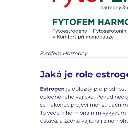
Fytofem Harmony
Jaká je role estro
Estrogen
je důležitý pro plodnost (
oplodněného vajíčka. Pokud nedoj
se nakonec projeví menstruačním 
To vede k hormonálním výkyvům a
ustává, a žádná vajíčka již nemoh