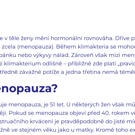
se v těle ženy mění hormonální rovnováha. Dříve 
 zcela (menopauza). Během klimakteria se mohou 
spánku nebo výkyvy nálad. Zároveň však mizí mens
 klimakterium odlišně – přibližně zde platí „pravid
středně závažné potíže a jedna třetina nemá téměř
enopauza?
uje menopauza, je 51 let. U některých žen však 
i. Pokud se menopauza objeví před 40. rokem vě
struačního krvácení je pravděpodobně do jisté mí
žně ve stejném věku jako u matky. Kromě toho e