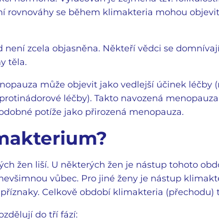
 rovnováhy se během klimakteria mohou objevit r
 není zcela objasněna. Někteří vědci se domnívají,
 těla.
opauza může objevit jako vedlejší účinek léčby (
 protinádorové léčby). Takto navozená menopauza
podobné potíže jako přirozená menopauza.
imakterium?
ých žen liší. U některých žen je nástup tohoto ob
nevšimnou vůbec. Pro jiné ženy je nástup klimakt
příznaky. Celkově období klimakteria (přechodu) tr
dělují do tří fází: