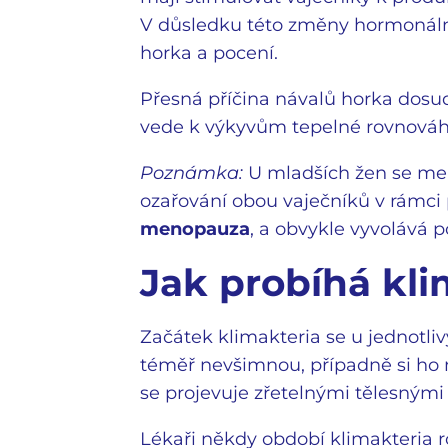
V důsledku této změny hormonální
horka a pocení.
Přesná příčina návalů horka dosud
vede k výkyvům tepelné rovnováhy
Poznámka:
U mladších žen se men
ozařování obou vaječníků v rámci
menopauza
, a obvykle vyvolává 
Jak probíhá kl
Začátek klimakteria se u jednotliv
téměř nevšimnou, případně si ho 
se projevuje zřetelnými tělesnými 
Lékaři někdy období klimakteria roz