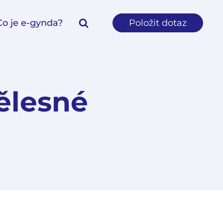
Co je e-gynda?
Položit dotaz
ělesné