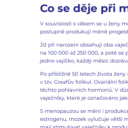
Co se děje při
V souvislosti s věkem se u ženy m
postupně produkují méně progest
Již při narození obsahují oba vaje
na 100 000 až 250 000, a poté se p
jedno vajíčko, každý měsíc dozrává 
Po přibližně 50 letech života ženy
v tzv. Graafův folikul. Ovariální f
těchto pohlavních hormonů. V důs
vaječníky, které je označováno ja
S menopauzou se mění i produkce
estrogenu, mozek vylučuje větší 
mají stimulovat vaječníky k produ