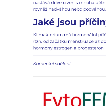
nastává dříve u žen s mnoha dětm
rovněž nadváhou nebo podváhou, 
Jaké jsou příči
Klimakterium má hormonální příč
(tzn. od začátku menstruace až d
hormony estrogen a progesteron. 
Komerční sdělení