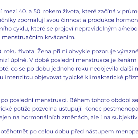
í mezi 40. a 50. rokem života, které začíná v prům
čníky zpomalují svou činnost a produkce hormon
ího cyklu, které se projeví nepravidelným a/nebo
m) menstruačním krvácením.
 roku života. Žena při ní obvykle pozoruje výraz
izí úplně. V době poslední menstruace je ženám v
poté, co se po dobu jednoho roku neobjevila dalš
ntenzitou objevovat typické klimakterické přízna
 po poslední menstruaci. Během tohoto období se
ické potíže pozvolna ustupují. Konec postmenopau
í nejen na hormonálních změnách, ale i na subjektiv
otěhotnět po celou dobu před nástupem menopauz