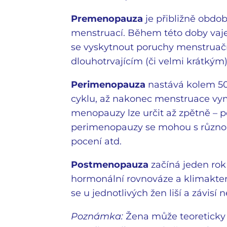
Premenopauza
je přibližně obdob
menstruací. Během této doby vaje
se vyskytnout poruchy menstruačn
dlouhotrvajícím (či velmi krátký
Perimenopauza
nastává kolem 50.
cyklu, až nakonec menstruace vym
menopauzy lze určit až zpětně – 
perimenopauzy se mohou s různou i
pocení atd.
Postmenopauza
začíná jeden rok
hormonální rovnováze a klimakter
se u jednotlivých žen liší a závis
Poznámka:
Žena může teoreticky 