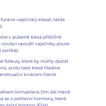
funkce vaječníků klesat, takže
).
očet v pubertě klesá přibližně
é ovulaci opouští vaječníky pouze
 zanikají.
é folikuly, které by mohly dozrát
enů, proto také klesá hladina
nstruační krvácení řízené
 během klimakteria čím dál méně
á se o pohlavní hormony, které
timulační hormon (FSH).