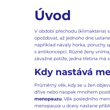
Úvod
V období přechodu (klimakteria) 
opožďovat, až jednoho dne ustane
například návaly horka, poruchy 
s antikoncepcí. Různé ženy vnímají
závažné potíže, jedna třetina má 
Kdy nastává m
Průměrný věk, kdy se u žen objev
dříve nebo naopak mnohem pozděj
menopauzu
. Věk posledního men
menopauza u dcery nastane přibli