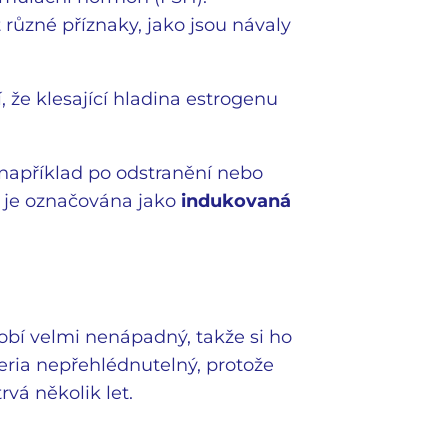
ůzné příznaky, jako jsou návaly
 že klesající hladina estrogenu
například po odstranění nebo
 je označována jako
indukovaná
dobí velmi nenápadný, takže si ho
eria nepřehlédnutelný, protože
vá několik let.