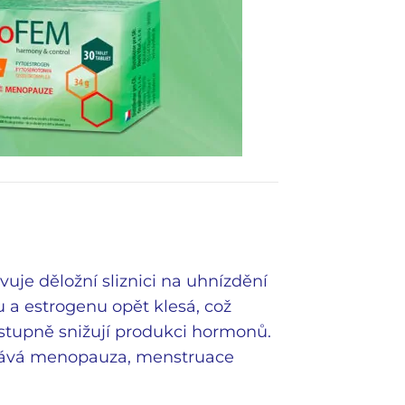
vuje děložní sliznici na uhnízdění
 a estrogenu opět klesá, což
stupně snižují produkci hormonů.
stává menopauza, menstruace