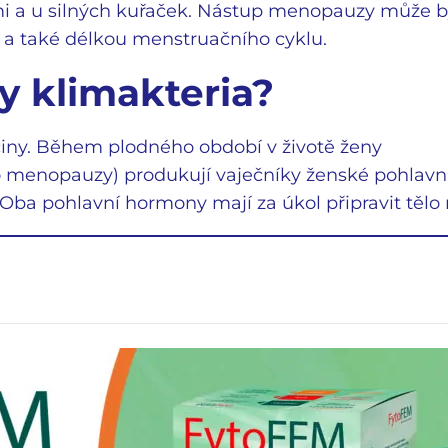
i a u silných kuřaček. Nástup menopauzy může b
a také délkou menstruačního cyklu.
ny klimakteria?
iny. Během plodného období v životě ženy
o menopauzy) produkují vaječníky ženské pohlavn
Oba pohlavní hormony mají za úkol připravit tělo