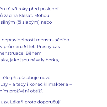
ěru čtyři roky před poslední
ů začíná klesat. Mohou
 silným (či slabým) nebo
né nepravidelnosti menstruačního
 průměru 51 let. Přesný čas
í menstruace. Během
ky, jako jsou návaly horka,
 tělo přizpůsobuje nové
zy – a tedy i konec klimakteria –
ním prožívání obtíží.
y. Lékaři proto doporučují