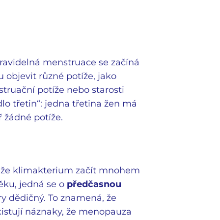
pravidelná menstruace se začíná
objevit různé potíže, jako
truační potíže nebo starosti
lo třetin“: jedna třetina žen má
 žádné potíže.
může klimakterium začít mnohem
ku, jedná se o
předčasnou
ry dědičný. To znamená, že
xistují náznaky, že menopauza