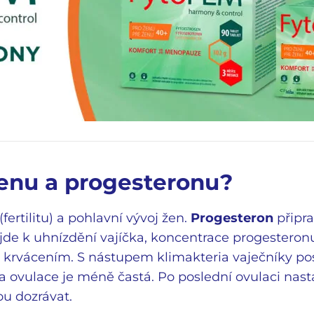
genu a progesteronu?
fertilitu) a pohlavní vývoj žen.
Progesteron
připra
de k uhnízdění vajíčka, koncentrace progesteronu
krvácením. S nástupem klimakteria vaječníky po
 ovulace je méně častá. Po poslední ovulaci na
ou dozrávat.