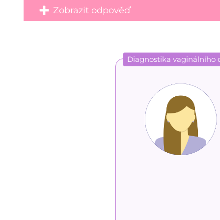
Zobrazit odpověď
Diagnostika vaginálního