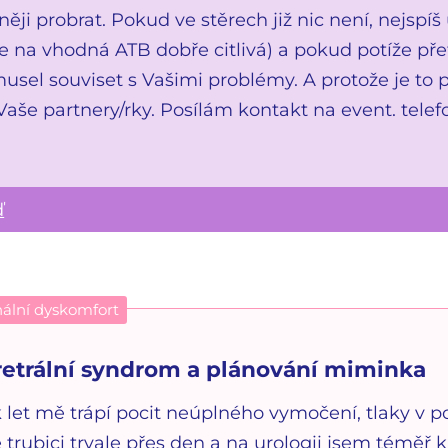
ěji probrat. Pokud ve stěrech již nic není, nejspí
 je na vhodná ATB dobře citlivá) a pokud potíže p
usel souviset s Vašimi problémy. A protože je to 
aše partnery/rky. Posílám kontakt na event. telef
ď
nální dyskomfort
etrální syndrom a plánování miminka
 let mě trápí pocit neúplného vymočení, tlaky v po
trubici trvale přes den a na urologii jsem téměř k