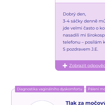
Dobrý den,
3-4 sáčky denně můž
jde velmi často o k
nasadili mi širokos
telefonu – posílám 
S pozdravem J.E.
Zobrazit odpově
Diagnostika vaginálního dyskomfortu
Pálení mo
Tlak za močov