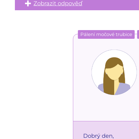
Zobrazit odpověď
Pálení močové trubice
Dobrý den,