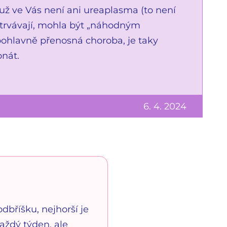
š už ve Vás není ani ureaplasma (to není
řetrvávají, mohla být „náhodným
pohlavně přenosná choroba, je taky
onát.
6. 4. 2024
dbříšku, nejhorší je
aždý týden, ale