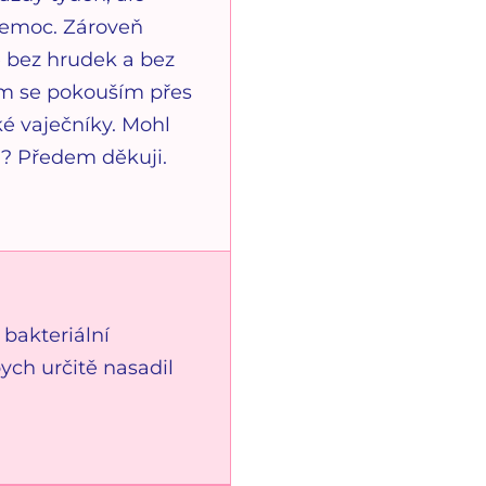
nemoc. Zároveň
le bez hrudek a bez
em se pokouším přes
é vaječníky. Mohl
u? Předem děkuji.
 bakteriální
ych určitě nasadil