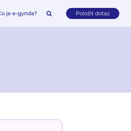
Co je e-gynda?
Položit dotaz