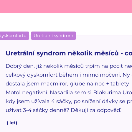
 dyskomfortu
Uretrální syndrom
Uretrální syndrom několik měsíců - co
Dobrý den, již nekolik měsíců trpím na pocit ned
celkový dyskomfort během i mimo močení. Ny g
dostala jsem macmiror, glube na noc + tablety 
Motol negativní. Nasadila sem si Blokurima Uro
kdy jsem užívala 4 sáčky, po snížení dávky se p
užívat 3-4 sáčky denně? Děkuji za odpověď.
(
let)