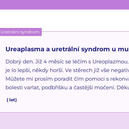
Uretrální syndrom
Ureaplasma a uretrální syndrom u m
Dobrý den. Již 4 měsíc se léčím s Ureoplazmo
je lo lepší, někdy horší. Ve stěrech již vše negati
Můžete mi prosím poradit čím pomoci s rekonva
bolesti varlat, podbřišku a častější močení. Děku
(
let)