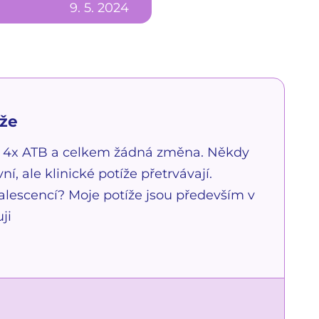
9. 5. 2024
uže
u. 4x ATB a celkem žádná změna. Někdy
vní, ale klinické potíže přetrvávají.
lescencí? Moje potíže jsou především v
ji