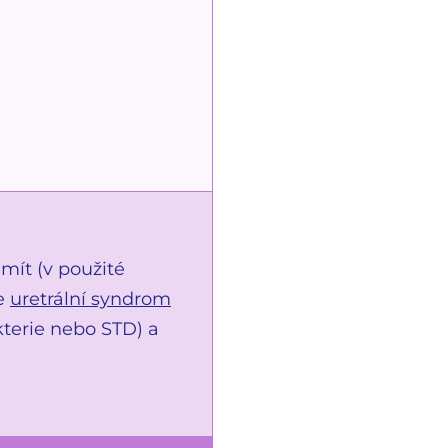
mít (v použité
te
uretrální syndrom
kterie nebo STD) a