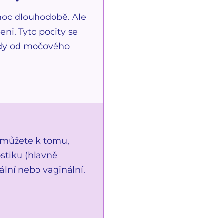
noc dlouhodobě. Ale
ni. Tyto pocity se
tedy od močového
emůžete k tomu,
stiku (hlavně
rální nebo vaginální.