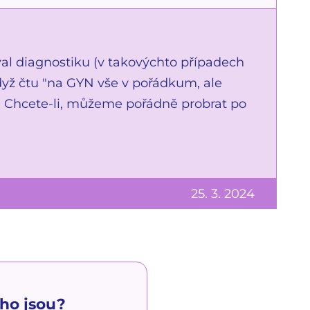
val diagnostiku (v takovýchto případech
když čtu "na GYN vše v pořádkum, ale
i. Chcete-li, můžeme pořádně probrat po
25. 3. 2024
ho jsou?