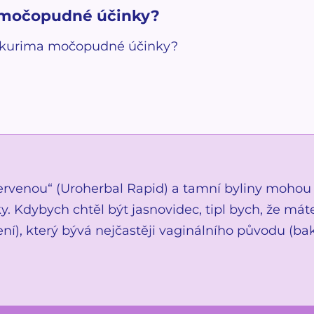
močopudné účinky?
okurima močopudné účinky?
ervenou“ (Uroherbal Rapid) a tamní byliny mohou 
. Kdybych chtěl být jasnovidec, tipl bych, že má
ní), který bývá nejčastěji vaginálního původu (ba