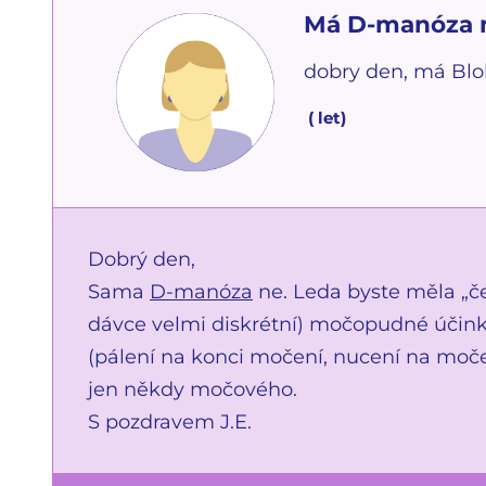
Má D-manóza 
dobry den, má Bl
(
let)
Dobrý den,
Sama
D-manóza
ne. Leda byste měla „č
dávce velmi diskrétní) močopudné účinky
(pálení na konci močení, nucení na moče
jen někdy močového.
S pozdravem J.E.