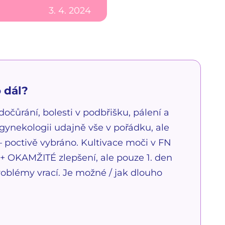
3. 4. 2024
 dál?
očůrání, bolesti v podbřišku, pálení a
ynekologii udajně vše v pořádku, ale
– poctivě vybráno. Kultivace moči v FN
+ OKAMŽITÉ zlepšení, ale pouze 1. den
roblémy vrací. Je možné / jak dlouho