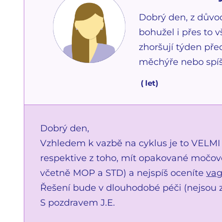
Dobrý den, z důvo
bohužel i přes to 
zhoršují týden př
měchýře nebo spíš
(
let)
Dobrý den,
Vzhledem k vazbě na cyklus je to VELM
respektive z toho, mít opakované močové
včetně MOP a STD) a nejspíš oceníte
vag
Řešení bude v dlouhodobé péči (nejsou z
S pozdravem J.E.