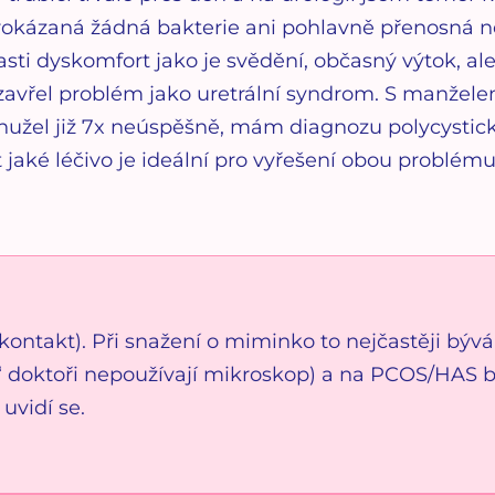
rokázaná žádná bakterie ani pohlavně přenosná 
lasti dyskomfort jako je svědění, občasný výtok, a
zavřel problém jako uretrální syndrom. S manžel
hužel již 7x neúspěšně, mám diagnozu polycystick
 jaké léčivo je ideální pro vyřešení obou problém
kontakt). Při snažení o miminko to nejčastěji bývá
“ doktoři nepoužívají mikroskop) a na PCOS/HAS b
 uvidí se.