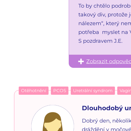
To by chtělo podrobn
takový div, protože
nálezem“, který nem
potřeba myslet na V
S pozdravem J.E.
Zobrazit odpově
Otěhotnění
PCOS
Uretrální syndrom
Vagi
Dlouhodobý ur
Dobrý den, několik
dráždění v močové 