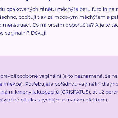
du opakovaných zánětu měchýře beru furolin na 
všechno, pociťují tlak za mocovym měchýřem a pale
ed menstruaci. Co mi prosím doporučíte? A je to 
e vaginalni? Děkuji.
I pravděpodobně vaginální (a to neznamená, že n
 infekce). Potřebujete pořádnou vaginální diagno
inální kmeny laktobacilů (CRISPATUS)
, ať už pero
ázračné pilulky s rychlým a trvalým efektem).