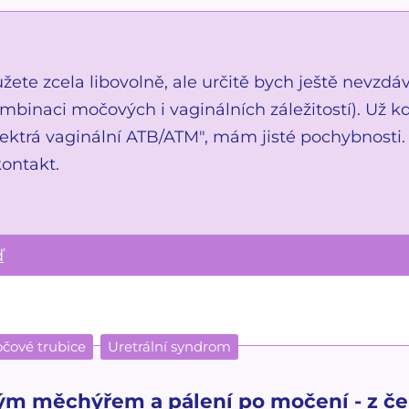
ete zcela libovolně, ale určitě bych ještě nevzdá
ombinaci močových i vaginálních záležitostí). Už 
pektrá vaginální ATB/ATM", mám jisté pochybnost
kontakt.
ď
čové trubice
Uretrální syndrom
ým měchýřem a pálení po močení - z če