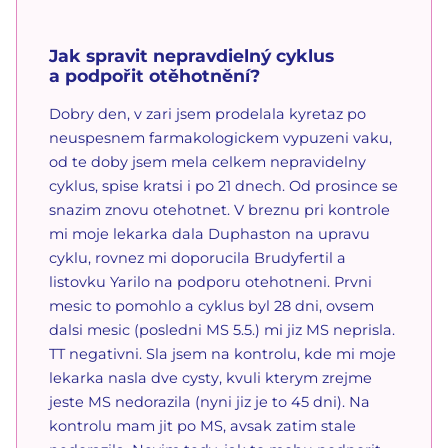
Jak spravit nepravdielný cyklus
a podpořit otěhotnění?
Dobry den, v zari jsem prodelala kyretaz po
neuspesnem farmakologickem vypuzeni vaku,
od te doby jsem mela celkem nepravidelny
cyklus, spise kratsi i po 21 dnech. Od prosince se
snazim znovu otehotnet. V breznu pri kontrole
mi moje lekarka dala Duphaston na upravu
cyklu, rovnez mi doporucila Brudyfertil a
listovku Yarilo na podporu otehotneni. Prvni
mesic to pomohlo a cyklus byl 28 dni, ovsem
dalsi mesic (posledni MS 5.5.) mi jiz MS neprisla.
TT negativni. Sla jsem na kontrolu, kde mi moje
lekarka nasla dve cysty, kvuli kterym zrejme
jeste MS nedorazila (nyni jiz je to 45 dni). Na
kontrolu mam jit po MS, avsak zatim stale