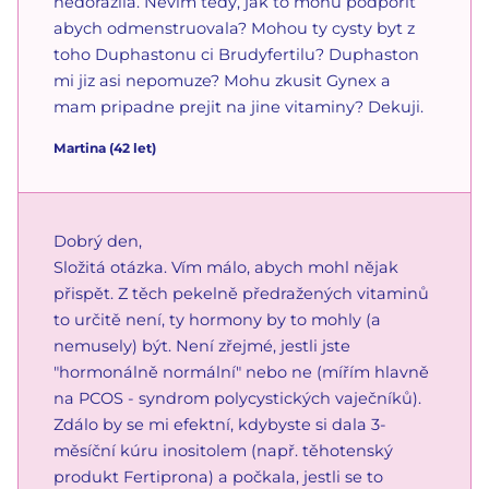
nedorazila. Nevim tedy, jak to mohu podporit
abych odmenstruovala? Mohou ty cysty byt z
toho Duphastonu ci Brudyfertilu? Duphaston
mi jiz asi nepomuze? Mohu zkusit Gynex a
mam pripadne prejit na jine vitaminy? Dekuji.
Martina
(
42
let)
Dobrý den,
Složitá otázka. Vím málo, abych mohl nějak
přispět. Z těch pekelně předražených vitaminů
to určitě není, ty hormony by to mohly (a
nemusely) být. Není zřejmé, jestli jste
"hormonálně normální" nebo ne (mířím hlavně
na PCOS - syndrom polycystických vaječníků).
Zdálo by se mi efektní, kdybyste si dala 3-
měsíční kúru inositolem (např. těhotenský
produkt Fertiprona) a počkala, jestli se to