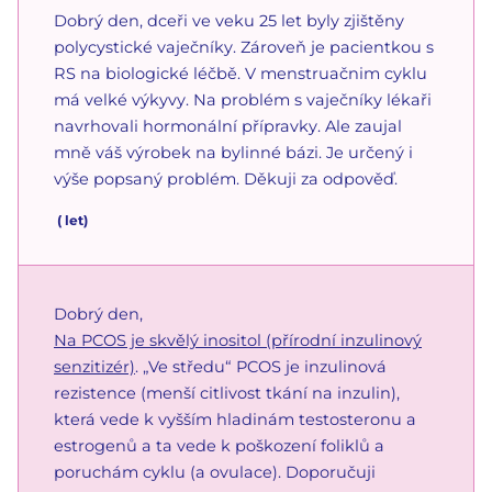
Dobrý den, dceři ve veku 25 let byly zjištěny
polycystické vaječníky. Zároveň je pacientkou s
RS na biologické léčbě. V menstruačnim cyklu
má velké výkyvy. Na problém s vaječníky lékaři
navrhovali hormonální přípravky. Ale zaujal
mně váš výrobek na bylinné bázi. Je určený i
výše popsaný problém. Děkuji za odpověď.
(
let)
Dobrý den,
Na PCOS je skvělý inositol (přírodní inzulinový
senzitizér)
. „Ve středu“ PCOS je inzulinová
rezistence (menší citlivost tkání na inzulin),
která vede k vyšším hladinám testosteronu a
estrogenů a ta vede k poškození foliklů a
poruchám cyklu (a ovulace). Doporučuji