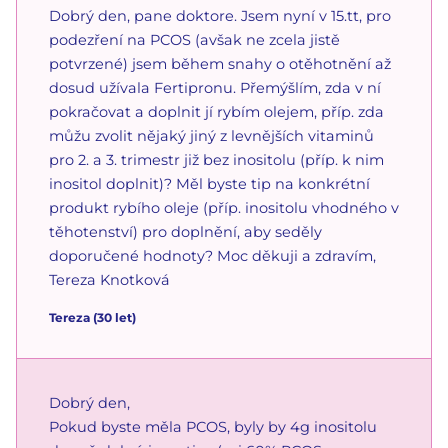
Dobrý den, pane doktore. Jsem nyní v 15.tt, pro
podezření na PCOS (avšak ne zcela jistě
potvrzené) jsem během snahy o otěhotnění až
dosud užívala Fertipronu. Přemýšlím, zda v ní
pokračovat a doplnit jí rybím olejem, příp. zda
můžu zvolit nějaký jiný z levnějších vitaminů
pro 2. a 3. trimestr již bez inositolu (příp. k nim
inositol doplnit)? Měl byste tip na konkrétní
produkt rybího oleje (příp. inositolu vhodného v
těhotenství) pro doplnění, aby seděly
doporučené hodnoty? Moc děkuji a zdravím,
Tereza Knotková
Tereza
(
30
let)
Dobrý den,
Pokud byste měla PCOS, byly by 4g inositolu