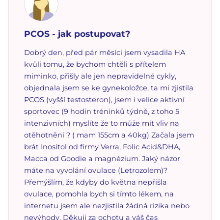
PCOS - jak postupovat?
Dobrý den, před pár měsíci jsem vysadila HA
kvůli tomu, že bychom chtěli s přítelem
miminko, přišly ale jen nepravidelné cykly,
objednala jsem se ke gynekoložce, ta mi zjistila
PCOS (vyšší testosteron), jsem i velice aktivní
sportovec (9 hodin tréninků týdně, z toho 5
intenzivních) myslíte že to může mít vliv na
otěhotnění ? ( mam 155cm a 40kg) Začala jsem
brát Inositol od firmy Verra, Folic Acid&DHA,
Macca od Goodie a magnézium. Jaký názor
máte na vyvolání ovulace (Letrozolem)?
Přemýšlím, že kdyby do května nepřišla
ovulace, pomohla bych si tímto lékem, na
internetu jsem ale nezjistila žádná rizika nebo
nevýhody. Děkuji za ochotu a váš čas