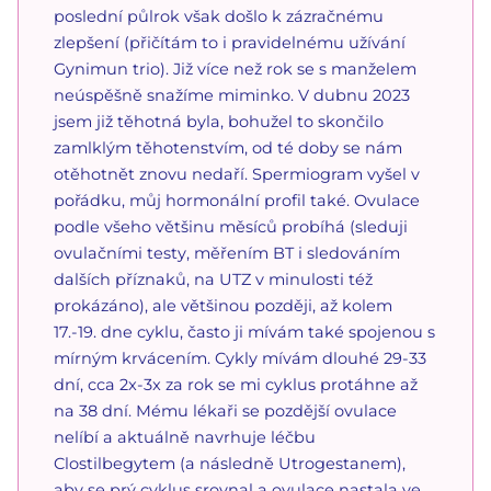
poslední půlrok však došlo k zázračnému
zlepšení (přičítám to i pravidelnému užívání
Gynimun trio). Již více než rok se s manželem
neúspěšně snažíme miminko. V dubnu 2023
jsem již těhotná byla, bohužel to skončilo
zamlklým těhotenstvím, od té doby se nám
otěhotnět znovu nedaří. Spermiogram vyšel v
pořádku, můj hormonální profil také. Ovulace
podle všeho většinu měsíců probíhá (sleduji
ovulačními testy, měřením BT i sledováním
dalších příznaků, na UTZ v minulosti též
prokázáno), ale většinou později, až kolem
17.-19. dne cyklu, často ji mívám také spojenou s
mírným krvácením. Cykly mívám dlouhé 29-33
dní, cca 2x-3x za rok se mi cyklus protáhne až
na 38 dní. Mému lékaři se pozdější ovulace
nelíbí a aktuálně navrhuje léčbu
Clostilbegytem (a následně Utrogestanem),
aby se prý cyklus srovnal a ovulace nastala ve