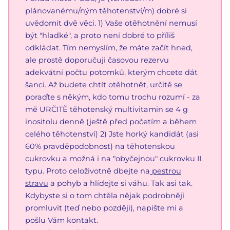
plánovanému/ným těhotenství/m) dobré si
uvědomit dvě věci. 1) Vaše otěhotnění nemusí
být "hladké", a proto není dobré to příliš
odkládat. Tím nemyslím, že máte začít hned,
ale prostě doporučuji časovou rezervu
adekvátní počtu potomků, kterým chcete dát
šanci. Až budete chtít otěhotnět, určitě se
poraďte s někým, kdo tomu trochu rozumí - za
mě URČITĚ těhotenský multivitamin se 4 g
inositolu denně (ještě před početím a během
celého těhotenství) 2) Jste horký kandidát (asi
60% pravděpodobnost) na těhotenskou
cukrovku a možná i na "obyčejnou" cukrovku II.
typu. Proto celoživotně dbejte na
pestrou
stravu
a pohyb a hlídejte si váhu. Tak asi tak.
Kdybyste si o tom chtěla nějak podrobněji
promluvit (teď nebo později), napište mi a
pošlu Vám kontakt.