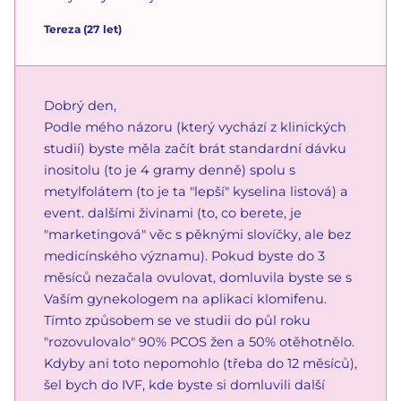
Tereza
(
27
let)
Dobrý den,
Podle mého názoru (který vychází z klinických
studií) byste měla začít brát standardní dávku
inositolu (to je 4 gramy denně) spolu s
metylfolátem (to je ta "lepší" kyselina listová) a
event. dalšími živinami (to, co berete, je
"marketingová" věc s pěknými slovíčky, ale bez
medicínského významu). Pokud byste do 3
měsíců nezačala ovulovat, domluvila byste se s
Vaším gynekologem na aplikaci klomifenu.
Tímto způsobem se ve studii do půl roku
"rozovulovalo" 90% PCOS žen a 50% otěhotnělo.
Kdyby ani toto nepomohlo (třeba do 12 měsíců),
šel bych do IVF, kde byste si domluvili další