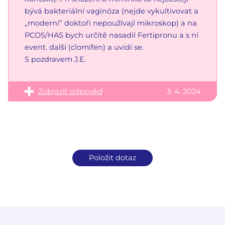
bývá bakteriální vaginóza (nejde vykultivovat a
„moderní“ doktoři nepoužívají mikroskop) a na
PCOS/HAS bych určitě nasadil Fertipronu a s ní
event. další (clomifen) a uvidí se.
S pozdravem J.E.
Zobrazit odpověď
3. 4. 2024
Položit dotaz