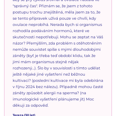
"správný čas". Přiznám se, že jsem z tohoto
postupu trochu znejištěná, měla jsem za to, že
se tento přípravek užívá pouze ve chvíli, kdy
ovulace neprobíhá. Nerada bych si organismus
rozhodila podáváním hormonů, které ve
skutečnosti nepotřebuji. Mohu se zeptat na Váš
názor? Přemýšlím, zda problém s otěhotněním
nemůže souvistet spíše s mými dlouhodobými
záněty (byť je třeba teď období klidu, tak že
jimi mám organismus stejně nějak
rozhozený...). Šlo by v souvislosti s tímto udělat
ještě nějaké jiné vyšetření než běžnou
kultivaci? (poslední kultivace mi byla odebírána
v říjnu 2024 bez nálezu). Případně mohou časté
záněty způsobit alergii na sperma? (na
imunologické vyšetření plánujeme jít) Moc
děkuji za odpověď.
Tereza
(
30
let)