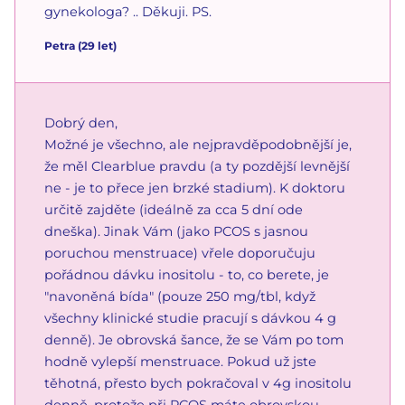
gynekologa? .. Děkuji. PS.
Petra
(
29
let)
Dobrý den,
Možné je všechno, ale nejpravděpodobnější je,
že měl Clearblue pravdu (a ty pozdější levnější
ne - je to přece jen brzké stadium). K doktoru
určitě zajděte (ideálně za cca 5 dní ode
dneška). Jinak Vám (jako PCOS s jasnou
poruchou menstruace) vřele doporučuju
pořádnou dávku inositolu - to, co berete, je
"navoněná bída" (pouze 250 mg/tbl, když
všechny klinické studie pracují s dávkou 4 g
denně). Je obrovská šance, že se Vám po tom
hodně vylepší menstruace. Pokud už jste
těhotná, přesto bych pokračoval v 4g inositolu
denně, protože při PCOS máte obrovskou