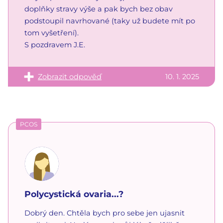
doplňky stravy výše a pak bych bez obav
podstoupil navrhované (taky už budete mít po
tom vyšetření).
S pozdravem J.E.
Zobrazit odpověď
10. 1. 2025
PCOS
Polycystická ovaria...?
Dobrý den. Chtěla bych pro sebe jen ujasnit