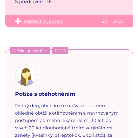
S pozdravem J.E.
Zobrazit odpověď
27. 1. 2025
Defekt luteální fáze
PCOS
Potíže s otěhotněním
Dobrý den, obracím se na Vás s dotazem
ohledně obtíží s otěhotněním a navrhovaným
postupem od mého lékaře. Je mi 30 let, od
svých 20 let dlouhodobě trpím vaginálními
záněty (kvasinky, Streptokok, E.coli atd.), za