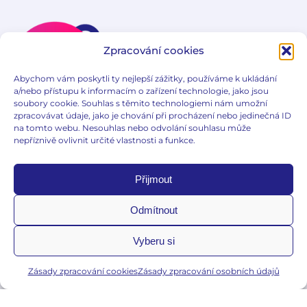
Zpracování cookies
Abychom vám poskytli ty nejlepší zážitky, používáme k ukládání
a/nebo přístupu k informacím o zařízení technologie, jako jsou
soubory cookie. Souhlas s těmito technologiemi nám umožní
zpracovávat údaje, jako je chování při procházení nebo jedinečná ID
na tomto webu. Nesouhlas nebo odvolání souhlasu může
Vaginální potíže
nepříznivě ovlivnit určité vlastnosti a funkce.
Problémy močových cest
Přijmout
Početí a těhotenství
Hormonální nerovnováha
Odmítnout
Vyberu si
E-gynda
Edukační články
Zásady zpracování cookies
Zásady zpracování osobních údajů
Slovníček pojmů