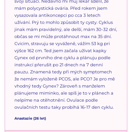
svoji situaci. Nedávno mi můj lékař sdělil, že
mám polycystická ovária. Před rokem jsem
vysazovala antikoncepci po cca 3 letech
užívání. Prý to mohlo způsobit ty cysty. Cyklus
jinak mám pravidelný, ale delší, mám 30-32 dní,
občas se mi může protáhnout max na 35 dní.
Cvicim, stravuju se vyváženě, vážím 53 kg pri
výšce 162 cm. Ted jsem začala užívat kapky
Gynex od prvního dne cyklu a plánuju podle
instrukcí přerušit po 21 dnech na 7 denní
pauzu. Znamená tedy při mých symptomech
že nemám vyloženě PCOS, ale PCO? Je pro mě
vhodný tedy Gynex? Zároveň s manželem
plánujeme miminko, ale spíš je to v plánech a
nelpíme na otěhotnění. Ovulace podle
ovulačních testu taky probíhá 16-17 den cyklu.
Anastazie
(
26
let)