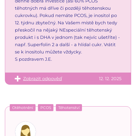
denně dobrá investice (asi 60% PCOS
těhotných má dříve či později těhotenskou
cukrovku). Pokud nemáte PCOS, je inositol po
12. týdnu zbytečný. Na Vašem místě bych tedy
přeskočil na nějaký NEspeciální těhotenský
produkt i s DHA v jednom (tak nejvíc ušetříte) -
např. Superfolin 2 a další - a hlídal cukr. Vrátit
se k inositolu můžete vždycky.
S pozdravem J.E.
Zobrazit odpověď
12. 12. 2025
Otěhotnění
PCOS
Těhotenství