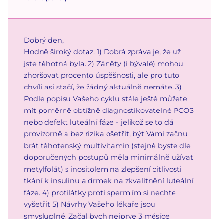
Dobrý den,
Hodně široký dotaz. 1) Dobrá zpráva je, že už
jste těhotná byla. 2) Záněty (i bývalé) mohou
zhoršovat procento úspěšnosti, ale pro tuto
chvíli asi stačí, že žádný aktuálně nemáte. 3)
Podle popisu Vašeho cyklu stále ještě můžete
mít poměrně obtížně diagnostikovatelné PCOS
nebo defekt luteální fáze - jelikož se to dá
provizorně a bez rizika ošetřit, být Vámi začnu
brát těhotenský multivitamin (stejně byste dle
doporučených postupů měla minimálně užívat
metylfolát) s inositolem na zlepšení citlivosti
tkání k insulinu a drmek na zkvalitnění luteální
fáze. 4) protilátky proti spermiím si nechte
vyšetřit 5) Návrhy Vašeho lékaře jsou
smysluplné. Začal bych nejprve 3 měsíce