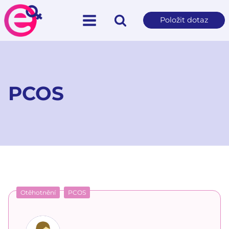
Položit dotaz
PCOS
Otěhotnění
PCOS