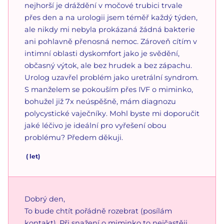
nejhorší je dráždění v močové trubici trvale
přes den a na urologii jsem téměř každý týden,
ale nikdy mi nebyla prokázaná žádná bakterie
ani pohlavně přenosná nemoc. Zároveň cítím v
intimní oblasti dyskomfort jako je svědění,
občasný výtok, ale bez hrudek a bez zápachu.
Urolog uzavřel problém jako uretrální syndrom.
S manželem se pokouším přes IVF o miminko,
bohužel již 7x neúspěšně, mám diagnozu
polycystické vaječníky. Mohl byste mi doporučit
jaké léčivo je ideální pro vyřešení obou
problému? Předem děkuji.
(
let)
Dobrý den,
To bude chtít pořádně rozebrat (posílám
kontakt). Při snažení o miminko to nejčastěji