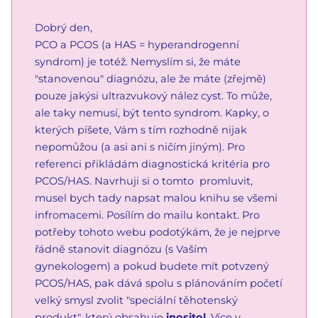
Dobrý den,
PCO a PCOS (a HAS = hyperandrogenní
syndrom) je totéž. Nemyslím si, že máte
"stanovenou" diagnózu, ale že máte (zřejmě)
pouze jakýsi ultrazvukový nález cyst. To může,
ale taky nemusí, být tento syndrom. Kapky, o
kterých píšete, Vám s tím rozhodně nijak
nepomůžou (a asi ani s ničím jiným). Pro
referenci přikládám diagnostická kritéria pro
PCOS/HAS. Navrhuji si o tomto promluvit,
musel bych tady napsat malou knihu se všemi
infromacemi. Posílím do mailu kontakt. Pro
potřeby tohoto webu podotýkám, že je nejprve
řádně stanovit diagnózu (s Vaším
gynekologem) a pokud budete mít potvzený
PCOS/HAS, pak dává spolu s plánováním početí
velký smysl zvolit "speciální těhotenský
produkt", který obsahuje
inositol
. Více v