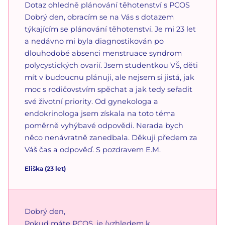
Dotaz ohledně plánování těhotenství s PCOS
Dobrý den, obracím se na Vás s dotazem
týkajícím se plánování těhotenství. Je mi 23 let
a nedávno mi byla diagnostikován po
dlouhodobé absenci menstruace syndrom
polycystických ovarií. Jsem studentkou VŠ, děti
mít v budoucnu plánuji, ale nejsem si jistá, jak
moc s rodičovstvím spěchat a jak tedy seřadit
své životní priority. Od gynekologa a
endokrinologa jsem získala na toto téma
poměrně vyhýbavé odpovědi. Nerada bych
něco nenávratně zanedbala. Děkuji předem za
Váš čas a odpověď. S pozdravem E.M.
Eliška
(
23
let)
Dobrý den,
Pokud máte PCOS, je (vzhledem k