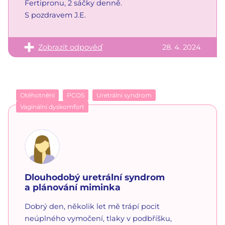
Fertipronu, 2 sáčky denně.
S pozdravem J.E.
Zobrazit odpověď
28. 4. 2024
Otěhotnění
PCOS
Uretrální syndrom
Vaginální dyskomfort
Dlouhodobý uretrální syndrom
a plánování miminka
Dobrý den, několik let mě trápí pocit
neúplného vymočení, tlaky v podbříšku,