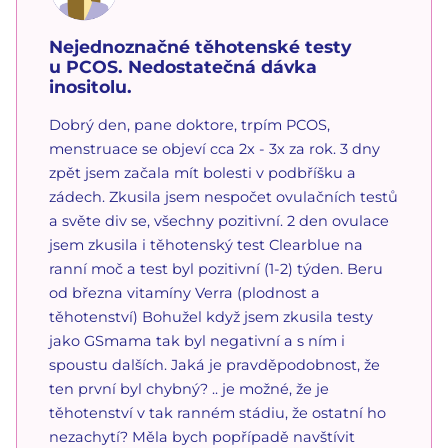
Nejednoznačné těhotenské testy
u PCOS. Nedostatečná dávka
inositolu.
Dobrý den, pane doktore, trpím PCOS,
menstruace se objeví cca 2x - 3x za rok. 3 dny
zpět jsem začala mít bolesti v podbříšku a
zádech. Zkusila jsem nespočet ovulačních testů
a světe div se, všechny pozitivní. 2 den ovulace
jsem zkusila i těhotenský test Clearblue na
ranní moč a test byl pozitivní (1-2) týden. Beru
od března vitamíny Verra (plodnost a
těhotenství) Bohužel když jsem zkusila testy
jako GSmama tak byl negativní a s ním i
spoustu dalších. Jaká je pravděpodobnost, že
ten první byl chybný? .. je možné, že je
těhotenství v tak ranném stádiu, že ostatní ho
nezachytí? Měla bych popřípadě navštívit