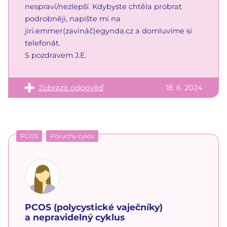
nespraví/nezlepší. Kdybyste chtěla probrat
podrobněji, napište mi na
jiri.emmer(zavináč)egynda.cz a domluvíme si
telefonát.
S pozdravem J.E.
Zobrazit odpověď
18. 6. 2024
PCOS
Poruchy cyklu
PCOS (polycystické vaječníky)
a nepravidelný cyklus