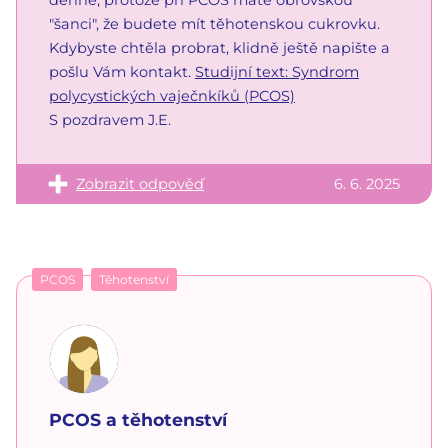
"šanci", že budete mít těhotenskou cukrovku.
Kdybyste chtěla probrat, klidně ještě napište a
pošlu Vám kontakt.
Studijní text: Syndrom
polycystických vaječnkíků (PCOS)
S pozdravem J.E.
Zobrazit odpověď
6. 6. 2025
PCOS
Těhotenství
PCOS a těhotenství