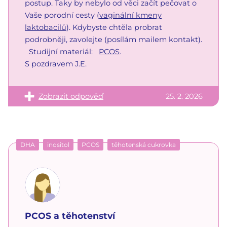
postup. Taky by nebylo od věci začít pečovat o
Vaše porodní cesty (
vaginální kmeny
laktobacilů
). Kdybyste chtěla probrat
podrobněji, zavolejte (posílám mailem kontakt).
Studijní materiál:
PCOS
.
S pozdravem J.E.
Zobrazit odpověď
25. 2. 2026
DHA
inositol
PCOS
těhotenská cukrovka
PCOS a těhotenství