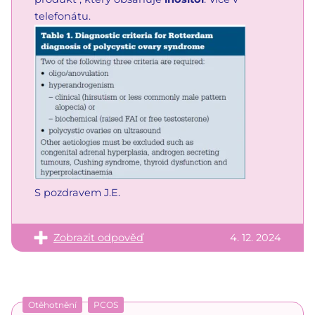
telefonátu.
S pozdravem J.E.
Zobrazit odpověď
4. 12. 2024
Otěhotnění
PCOS