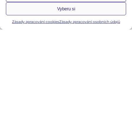
Zásady zpracování osobních údajů
Vyberu si
Zásady zpracování cookies
Zásady zpracování cookies
Zásady zpracování osobních údajů
jiri.emmer@egynda.cz
© 2026 egynda.cz | Všechna práva vyhrazena.