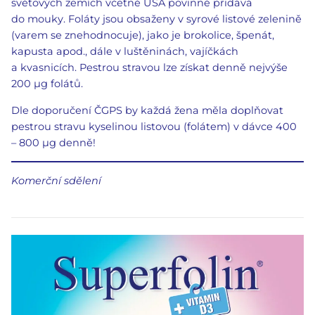
světových zemích včetně USA povinně přidává
do mouky. Foláty jsou obsaženy v syrové listové zelenině
(varem se znehodnocuje), jako je brokolice, špenát,
kapusta apod., dále v luštěninách, vajíčkách
a kvasnicích. Pestrou stravou lze získat denně nejvýše
200 μg folátů.
Dle doporučení ČGPS by každá žena měla doplňovat
pestrou stravu kyselinou listovou (folátem) v dávce 400
– 800 μg denně!
Komerční sdělení