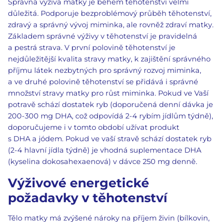
Správná výživa matky je během těhotenství velmi
důležitá. Podporuje bezproblémový průběh těhotenství,
zdravý a správný vývoj miminka, ale rovněž zdraví matky.
Základem správné výživy v těhotenství je pravidelná
a pestrá strava. V první polovině těhotenství je
nejdůležitější kvalita stravy matky, k zajištění správného
příjmu látek nezbytných pro správný rozvoj miminka,
a ve druhé polovině těhotenství se přidává i správné
množství stravy matky pro růst miminka. Pokud ve Vaší
potravě schází dostatek ryb (doporučená denní dávka je
200-300 mg DHA, což odpovídá 2-4 rybím jídlům týdně),
doporučujeme i v tomto období užívat produkt
s DHA a jódem. Pokud ve vaší stravě schází dostatek ryb
(2-4 hlavní jídla týdně) je vhodná suplementace DHA
(kyselina dokosahexaenová) v dávce 250 mg denně.
Výživové energetické
požadavky v těhotenství
Tělo matky má zvýšené nároky na příjem živin (bílkovin,