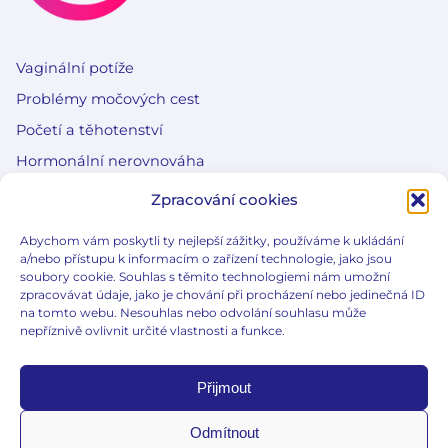
Vaginální potíže
Problémy močových cest
Početí a těhotenství
Hormonální nerovnováha
Zpracování cookies
E-gynda
Abychom vám poskytli ty nejlepší zážitky, používáme k ukládání
Edukační články
a/nebo přístupu k informacím o zařízení technologie, jako jsou
soubory cookie. Souhlas s těmito technologiemi nám umožní
Slovníček pojmů
zpracovávat údaje, jako je chování při procházení nebo jedinečná ID
na tomto webu. Nesouhlas nebo odvolání souhlasu může
Co je e-gynda?
nepříznivě ovlivnit určité vlastnosti a funkce.
Přijmout
Odmítnout
Důležité informace