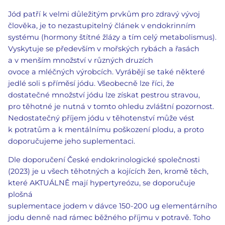
Jód patří k velmi důležitým prvkům pro zdravý vývoj
člověka, je to nezastupitelný článek v endokrinním
systému (hormony štítné žlázy a tím celý metabolismus).
Vyskytuje se především v mořských rybách a řasách
a v menším množství v různých druzích
ovoce a mléčných výrobcích. Vyrábějí se také některé
jedlé soli s příměsí jódu. Všeobecně lze říci, že
dostatečné množství jódu lze získat pestrou stravou,
pro těhotné je nutná v tomto ohledu zvláštní pozornost.
Nedostatečný příjem jódu v těhotenství může vést
k potratům a k mentálnímu poškození plodu, a proto
doporučujeme jeho suplementaci.
Dle doporučení České endokrinologické společnosti
(2023) je u všech těhotných a kojících žen, kromě těch,
které AKTUÁLNĚ mají hypertyreózu, se doporučuje
plošná
suplementace jodem v dávce 150-200 ug elementárního
jodu denně nad rámec běžného příjmu v potravě. Toho