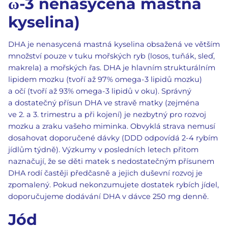
ω-3 nenasycená mastná
kyselina)
DHA je nenasycená mastná kyselina obsažená ve větším
množství pouze v tuku mořských ryb (losos, tuňák, sleď,
makrela) a mořských řas. DHA je hlavním strukturálním
lipidem mozku (tvoří až 97% omega-3 lipidů mozku)
a očí (tvoří až 93% omega-3 lipidů v oku). Správný
a dostatečný přísun DHA ve stravě matky (zejména
ve 2. a 3. trimestru a při kojení) je nezbytný pro rozvoj
mozku a zraku vašeho miminka. Obvyklá strava nemusí
dosahovat doporučené dávky (DDD odpovídá 2-4 rybím
jídlům týdně). Výzkumy v posledních letech přitom
naznačují, že se děti matek s nedostatečným přísunem
DHA rodí častěji předčasně a jejich duševní rozvoj je
zpomalený. Pokud nekonzumujete dostatek rybích jídel,
doporučujeme dodávání DHA v dávce 250 mg denně.
Jód