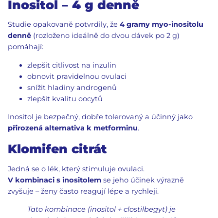
Inositol – 4 g denně
Studie opakovaně potvrdily, že
4 gramy myo-inositolu
denně
(rozloženo ideálně do dvou dávek po 2 g)
pomáhají:
zlepšit citlivost na inzulin
obnovit pravidelnou ovulaci
snížit hladiny androgenů
zlepšit kvalitu oocytů
Inositol je bezpečný, dobře tolerovaný a účinný jako
přirozená alternativa k metforminu
.
Klomifen citrát
Jedná se o lék, který stimuluje ovulaci.
V kombinaci s inositolem
se jeho účinek výrazně
zvyšuje – ženy často reagují lépe a rychleji.
Tato kombinace (inositol + clostilbegyt) je