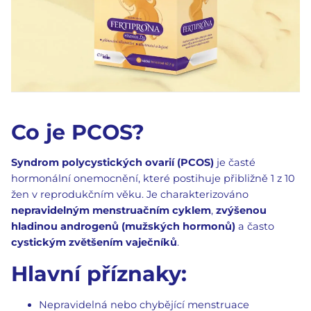
Co je PCOS?
Syndrom polycystických ovarií (PCOS)
je časté
hormonální onemocnění, které postihuje přibližně 1 z 10
žen v reprodukčním věku. Je charakterizováno
nepravidelným menstruačním cyklem
,
zvýšenou
hladinou androgenů (mužských hormonů)
a často
cystickým zvětšením vaječníků
.
Hlavní příznaky:
Nepravidelná nebo chybějící menstruace