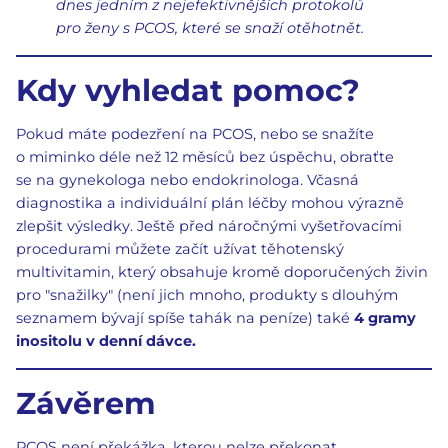
dnes jedním z nejefektivnějších protokolů
pro ženy s PCOS, které se snaží otěhotnět.
Kdy vyhledat pomoc?
Pokud máte podezření na PCOS, nebo se snažíte
o miminko déle než 12 měsíců bez úspěchu, obraťte
se na gynekologa nebo endokrinologa. Včasná
diagnostika a individuální plán léčby mohou výrazně
zlepšit výsledky. Ještě před náročnými vyšetřovacími
procedurami můžete začít užívat těhotenský
multivitamin, který obsahuje kromě doporučených živin
pro "snažilky" (není jich mnoho, produkty s dlouhým
seznamem bývají spíše tahák na peníze) také
4 gramy
inositolu v denní dávce.
Závěrem
PCOS není překážka, kterou nelze překonat.