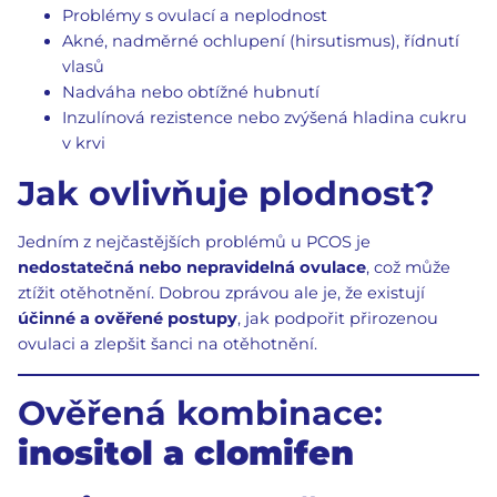
Problémy s ovulací a neplodnost
Akné, nadměrné ochlupení (hirsutismus), řídnutí
vlasů
Nadváha nebo obtížné hubnutí
Inzulínová rezistence nebo zvýšená hladina cukru
v krvi
Jak ovlivňuje plodnost?
Jedním z nejčastějších problémů u PCOS je
nedostatečná nebo nepravidelná ovulace
, což může
ztížit otěhotnění. Dobrou zprávou ale je, že existují
účinné a ověřené postupy
, jak podpořit přirozenou
ovulaci a zlepšit šanci na otěhotnění.
Ověřená kombinace:
inositol a clomifen