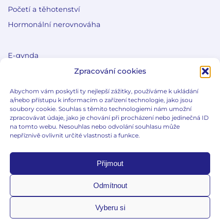
Početí a těhotenství
Hormonální nerovnováha
E-gynda
Edukační články
Zpracování cookies
Slovníček pojmů
Abychom vám poskytli ty nejlepší zážitky, používáme k ukládání
a/nebo přístupu k informacím o zařízení technologie, jako jsou
Co je e-gynda?
soubory cookie. Souhlas s těmito technologiemi nám umožní
zpracovávat údaje, jako je chování při procházení nebo jedinečná ID
na tomto webu. Nesouhlas nebo odvolání souhlasu může
nepříznivě ovlivnit určité vlastnosti a funkce.
Přijmout
Důležité informace
Zásady zpracování osobních údajů
Odmítnout
Zásady zpracování cookies
Vyberu si