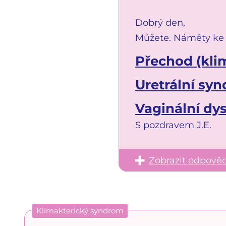
Dobrý den,
Můžete. Náměty ke 
Přechod (kli
Uretrální sy
Vaginální dy
S pozdravem J.E.
Zobrazit odpově
Klimakterický syndrom