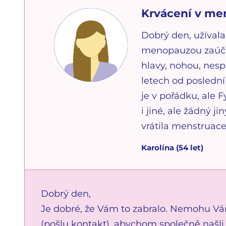
Krvácení v m
Dobrý den, užívala
menopauzou zaúčin
hlavy, nohou, nes
letech od poslední
je v pořádku, ale
i jiné, ale žádný 
vrátila menstruace
Karolína
(
54
let)
Dobrý den,
Je dobré, že Vám to zabralo. Nemohu Vám 
(pošlu kontakt), abychom společně našli