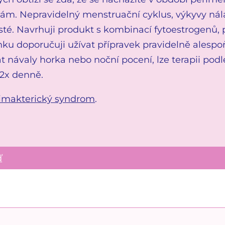
. Nepravidelný menstruační cyklus, výkyvy nálady
té. Navrhuji produkt s kombinací fytoestrogenů, 
ku doporučuji užívat přípravek pravidelně alesp
t návaly horka nebo noční pocení, lze terapii podl
2x denně.
imakterický syndrom
.
ď