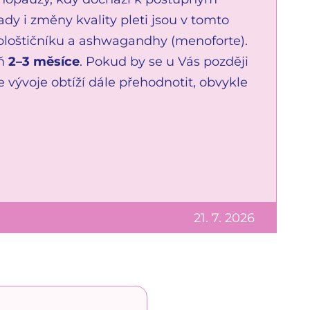
 i změny kvality pleti jsou v tomto
ploštičníku a ashwagandhy (menoforte).
oň
2–3 měsíce
. Pokud by se u Vás později
e vývoje obtíží dále přehodnotit, obvykle
21. 7. 2026