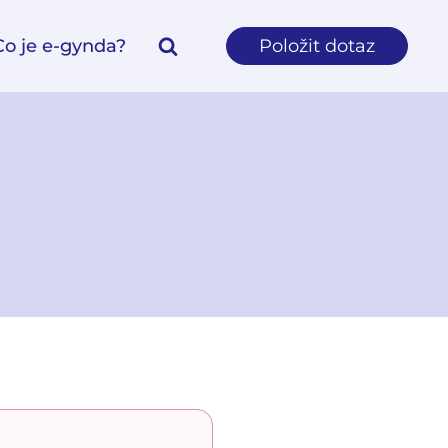
Co je e-gynda?
Položit dotaz