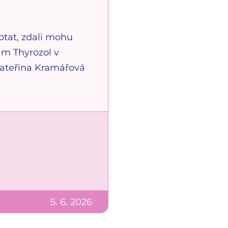
ptat, zdali mohu
ám Thyrozol v
Kateřina Kramářová
5. 6. 2026