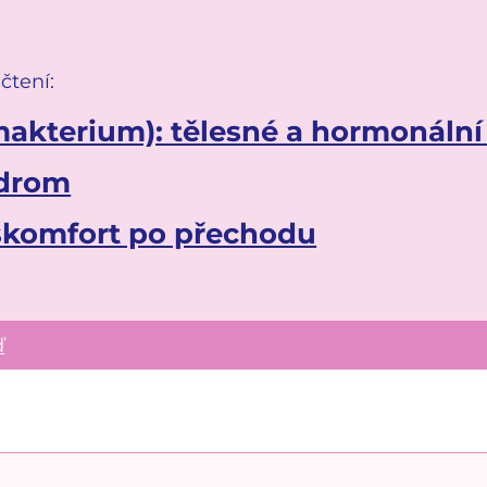
čtení:
makterium): tělesné a hormonáln
ndrom
skomfort po přechodu
ď