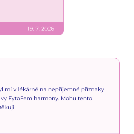
19. 7. 2026
byl mi v lékárně na nepříjemné příznaky
ravy FytoFem harmony. Mohu tento
Děkuji