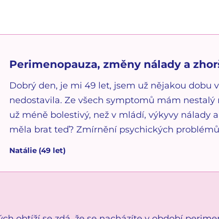
Perimenopauza, změny nálady a zhorš
Dobrý den, je mi 49 let, jsem už nějakou dobu 
nedostavila. Ze všech symptomů mám nestalý men
už méně bolestivý, než v mládí, výkyvy nálady a 
měla brat teď? Zmírnění psychických problémů a 
Natálie
(
49
let)
ch obtíží se zdá, že se nacházíte v období peri