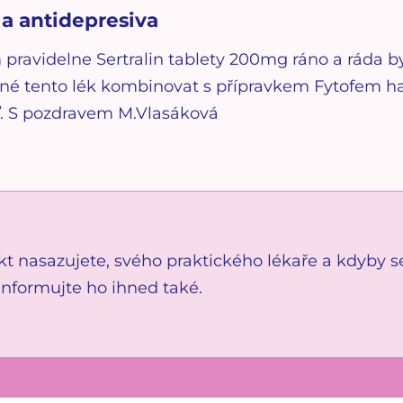
a antidepresiva
pravidelne Sertralin tablety 200mg ráno a ráda b
žné tento lék kombinovat s přípravkem Fytofem h
. S pozdravem M.Vlasáková
kt nasazujete, svého praktického lékaře a kdyby s
nformujte ho ihned také.