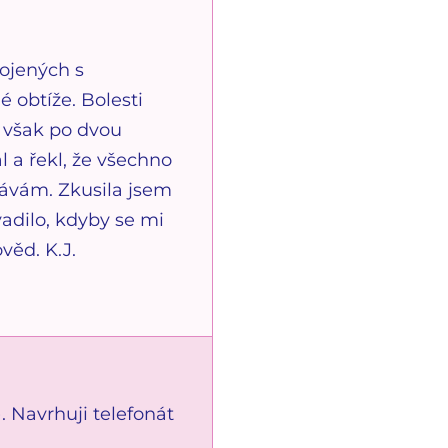
pojených s
 obtíže. Bolesti
m však po dvou
 a řekl, že všechno
dávám. Zkusila jsem
vadilo, kdyby se mi
věd. K.J.
. Navrhuji telefonát