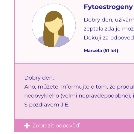
Fytoestrogeny 
Dobrý den, užívám 
zeptala,zda je mo
Dekuji za odpoveď
Marcela
(
51
let)
Dobrý den,
Ano, můžete. Informujte o tom, že produ
neobvyklého (velmi nepravděpodobné), i
S pozdravem J.E.
Zobrazit odpověď