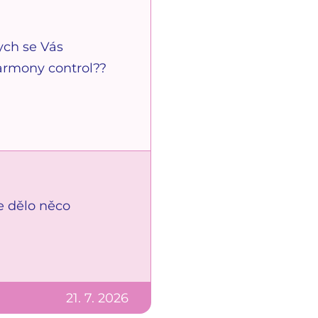
ych se Vás
armony control??
e dělo něco
21. 7. 2026