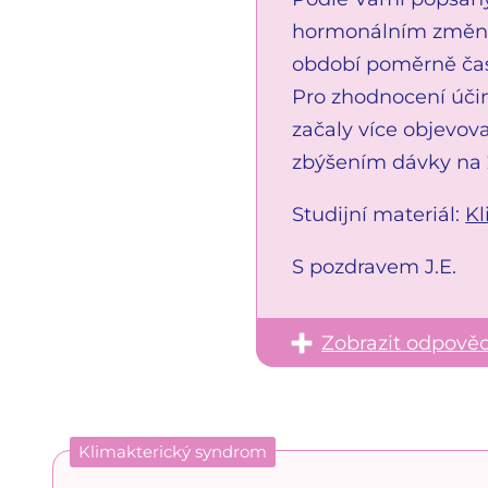
hormonálním změnám
období poměrně čas
Pro zhodnocení účin
začaly více objevova
zbýšením dávky na 
Studijní materiál:
Kl
S pozdravem J.E.
Zobrazit odpově
Klimakterický syndrom