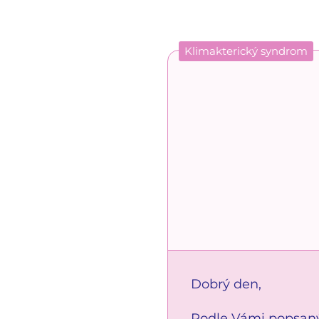
Klimakterický syndrom
Dobrý den,
Podle Vámi popsaný