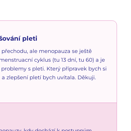
ování pleti
v přechodu, ale menopauza se ještě
struacní cyklus (tu 13 dní, tu 60) a je
problemy s pleti. Který přípravek bych si
zlepšení pletí bych uvítala. Děkuji.
menopauzy, kdy dochází k postupným