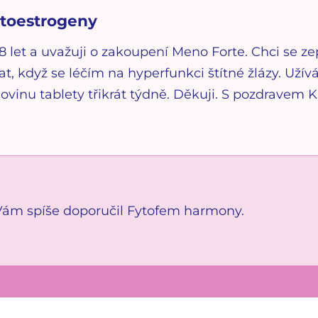
ytoestrogeny
8 let a uvažuji o zakoupení Meno Forte. Chci se ze
at, když se léčím na hyperfunkci štítné žlázy. Užív
vinu tablety třikrát týdně. Děkuji. S pozdravem 
m spíše doporučil Fytofem harmony.