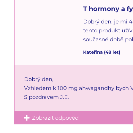
T hormony a f
Dobrý den, je mi 4
tento produkt užív
současné době polo
Kateřina
(
48
let)
Dobrý den,
Vzhledem k 100 mg ahwagandhy bych Vá
S pozdravem J.E.
Zobrazit odpověď