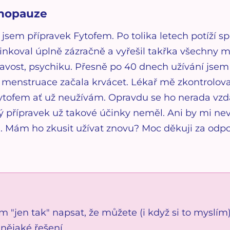
enopauze
 jsem přípravek Fytofem. Po tolika letech potíží s
koval úplně zázračně a vyřešil takřka všechny mé
pavost, psychiku. Přesně po 40 dnech užívání jse
 menstruace začala krvácet. Lékař mě zkontroloval
 Fytofem ať už neužívám. Opravdu se ho nerada vz
jiný přípravek už takové účinky neměl. Ani by mi ne
. Mám ho zkusit užívat znovu? Moc děkuji za odpo
"jen tak" napsat, že můžete (i když si to myslím)
 nějaké řešení.