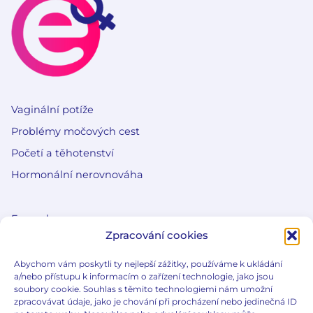
Vaginální potíže
Problémy močových cest
Početí a těhotenství
Hormonální nerovnováha
E-gynda
Zpracování cookies
Edukační články
Slovníček pojmů
Abychom vám poskytli ty nejlepší zážitky, používáme k ukládání
a/nebo přístupu k informacím o zařízení technologie, jako jsou
Co je e-gynda?
soubory cookie. Souhlas s těmito technologiemi nám umožní
zpracovávat údaje, jako je chování při procházení nebo jedinečná ID