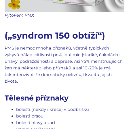
FytoFem PMX
(„syndrom 150 obtíží“)
PMS je nemoc mnoha příznaků, včetně typických
výkyvů nálad, citlivosti prsů, bulimie (sladké, čokoláda),
únavy, podrážděnosti a deprese. Asi 75% menstruujících
žen má některé z jeho příznaků a asi 10-20% je má
tak intenzivní, že dramaticky ovlivňují kvalitu jejich
života.
Tělesné příznaky
bolesti (někdy i křeče) v podbřišku
bolesti prsou
bolesti hlavy a zad