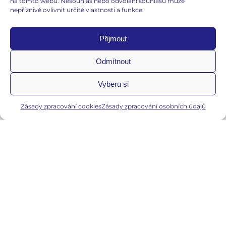
na tomto webu. Nesouhlas nebo odvolání souhlasu může
nepříznivě ovlivnit určité vlastnosti a funkce.
Přijmout
Důležité informace
Zásady zpracování osobních údajů
Odmítnout
Zásady zpracování cookies
Vyberu si
Zásady zpracování cookies
Zásady zpracování osobních údajů
jiri.emmer@egynda.cz