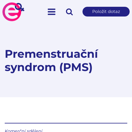
Položit dotaz
Premenstruační
syndrom (PMS)
Komerční sdělení