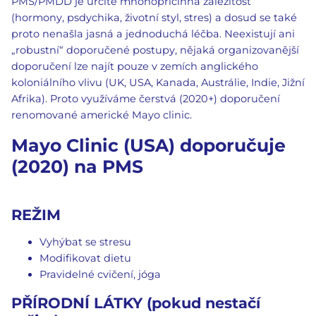
PMS/PMDD je určitě mnohopříčinná záležitost
(hormony, psdychika, životní styl, stres) a dosud se také
proto nenašla jasná a jednoduchá léčba. Neexistují ani
„robustní“ doporučené postupy, nějaká organizovanější
doporučení lze najít pouze v zemích anglického
koloniálního vlivu (UK, USA, Kanada, Austrálie, Indie, Jižní
Afrika). Proto využíváme čerstvá (2020+) doporučení
renomované americké Mayo clinic.
Mayo Clinic (USA) doporučuje
(2020) na PMS
REŽIM
Vyhýbat se stresu
Modifikovat dietu
Pravidelné cvičení, jóga
PŘÍRODNÍ LÁTKY (pokud nestačí