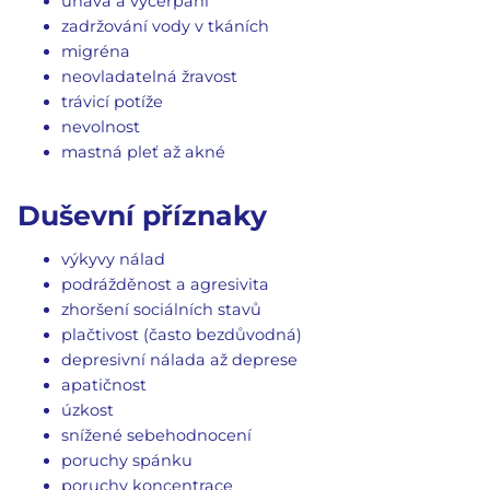
únava a vyčerpání
zadržování vody v tkáních
migréna
neovladatelná žravost
trávicí potíže
nevolnost
mastná pleť až akné
Duševní příznaky
výkyvy nálad
podrážděnost a agresivita
zhoršení sociálních stavů
plačtivost (často bezdůvodná)
depresivní nálada až deprese
apatičnost
úzkost
snížené sebehodnocení
poruchy spánku
poruchy koncentrace