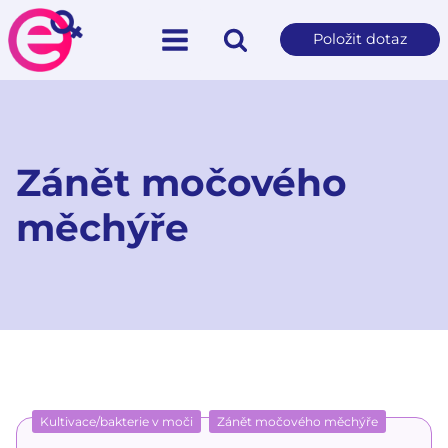
Položit dotaz
Zánět močového
měchýře
Kultivace/bakterie v moči
Zánět močového měchýře