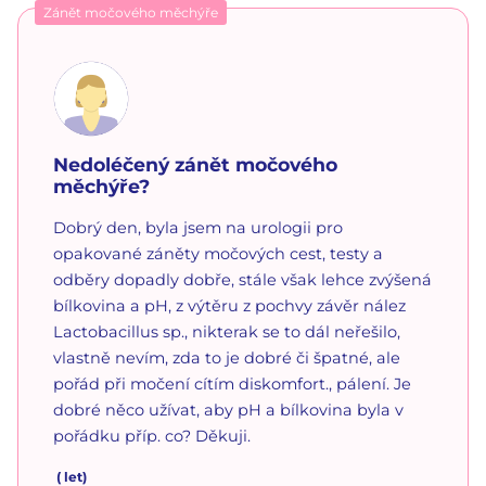
Zánět močového měchýře
Nedoléčený zánět močového
měchýře?
Dobrý den, byla jsem na urologii pro
opakované záněty močových cest, testy a
odběry dopadly dobře, stále však lehce zvýšená
bílkovina a pH, z výtěru z pochvy závěr nález
Lactobacillus sp., nikterak se to dál neřešilo,
vlastně nevím, zda to je dobré či špatné, ale
pořád při močení cítím diskomfort., pálení. Je
dobré něco užívat, aby pH a bílkovina byla v
pořádku příp. co? Děkuji.
(
let)