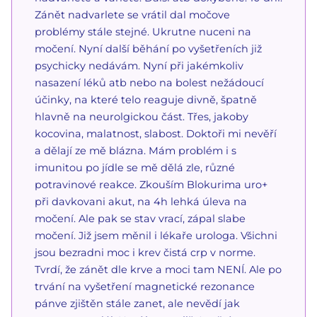
Zánět nadvarlete se vrátil dal močove
problémy stále stejné. Ukrutne nuceni na
močení. Nyní další běhání po vyšetřeních již
psychicky nedávám. Nyní při jakémkoliv
nasazení léků atb nebo na bolest nežádoucí
účinky, na které telo reaguje divně, špatně
hlavně na neurolgickou část. Třes, jakoby
kocovina, malatnost, slabost. Doktoři mi nevěří
a dělají ze mě blázna. Mám problém i s
imunitou po jídle se mě dělá zle, různé
potravinové reakce. Zkouším Blokurima uro+
při davkovani akut, na 4h lehká úleva na
močení. Ale pak se stav vrací, zápal slabe
močení. Již jsem měnil i lékaře urologa. Všichni
jsou bezradni moc i krev čistá crp v norme.
Tvrdí, že zánět dle krve a moci tam NENÍ. Ale po
trvání na vyšetření magnetické rezonance
pánve zjištěn stále zanet, ale nevědí jak