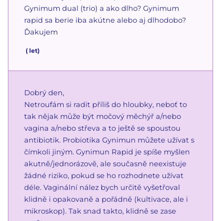
Gynimum dual (trio) a ako dlho? Gynimum
rapid sa berie iba akútne alebo aj dlhodobo?
Ďakujem
(
let)
Dobrý den,
Netroufám si radit příliš do hloubky, neboť to
tak nějak může být močový měchýř a/nebo
vagina a/nebo střeva a to ještě se spoustou
antibiotik. Probiotika Gynimun můžete užívat s
čímkoli jiným. Gynimun Rapid je spíše myšlen
akutně/jednorázově, ale současně neexistuje
žádné riziko, pokud se ho rozhodnete užívat
déle. Vaginální nález bych určitě vyšetřoval
klidně i opakovaně a pořádně (kultivace, ale i
mikroskop). Tak snad takto, klidně se zase