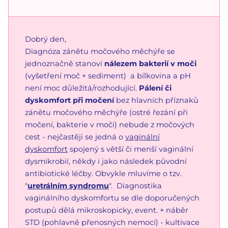
Dobrý den,
Diagnóza zánětu močového měchýře se
jednoznačně stanoví
nálezem bakterií v moči
(vyšetření moč + sediment) a bílkovina a pH
není moc důležitá/rozhodující.
Pálení či
dyskomfort při močení
bez hlavních příznaků
zánětu močového měchýře (ostré řezání při
močení, bakterie v moči) nebude z močových
cest - nejčastěji se jedná o
vaginální
dyskomfort
spojený s větší či menší vaginální
dysmikrobií, někdy i jako následek původní
antibiotické léčby. Obvykle mluvíme o tzv.
"
uretrálním syndromu
". Diagnostika
vaginálního dyskomfortu se dle doporučených
postupů dělá mikroskopicky, event. + náběr
STD (pohlavně přenosných nemocí) - kultivace