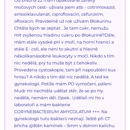
Od března 22 mám opakované záněty
močových cest- užívala jsem atb - cotrimoxazol,
amoxiklavulanát, ciprofloxacin, cefuroxim,
ofloxacin. Pravidelně už rok užívám Blokurinu.
Chtěla bych se zeptat . Je tam cukr, nemužu
mít zvýšenou hladinu cukru po Blokurině?Dále,
mám stále vysoké pH v moři, na horní hranici a
stále E- coli, ale není to akutní a hlavně
několikanásobné leukocyty v moči. Nikdo s tím
nic nedělá, prý to muže být z čehokoliv.
Provedena cystoskopie, tam při napouštění kus
hnisu? A nikdo s tím dál nic nedělá. A ted ke
gynekologii. Potíže mám PO vymočení, pálení.
Mudr mi nechtěla udělat stěr, že se po Hy.
nedělá, nemám děl. čípek.. Udělali mi ho v
laboratoři a mám bakterie
CORYNEBACTERIUM AMYCOLATUM +++. Na
gynekologii tuto bakterii neznají. Ještě při CT
břicha zjištěn kamínek – 5mm v dolním kalichu