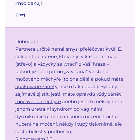
.moc dekuji
(
let)
Dobrý den,
Partnera určitě nemá smysl přeléčovat kvůli E.
coli. Je to bakterie, která žije v každém z nás
(střevo) a vždycky se „vrací“ z Vaší hráze –
pokud již není přímo „zavrtaná“ ve stěně
močového měchýře (to ona dělá a pokud máte
opakované záněty
, asi to tak i bude). Bylo by
zajímavé zjistit, jestli máte opravdu vždy
zánět
močového měchýře
anebo jestli to někdy není
jenom
uretrální syndrom
od vaginální
dysmikrobie (pálení na konci močení, trochu
nucení na močení, někdy i tupý tlak/mírná, ale
častá bolest v podbřišku).
S pozdravem J.E.