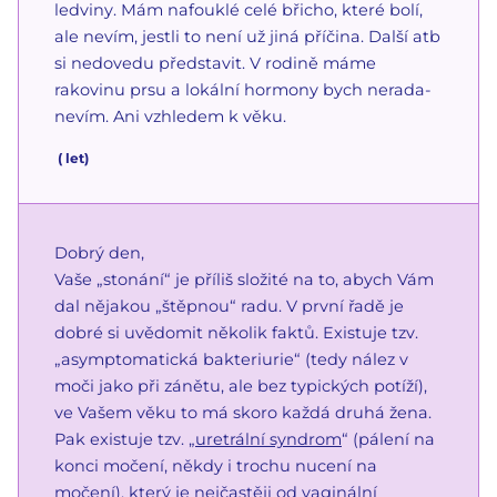
ledviny. Mám nafouklé celé břicho, které bolí,
ale nevím, jestli to není už jiná příčina. Další atb
si nedovedu představit. V rodině máme
rakovinu prsu a lokální hormony bych nerada-
nevím. Ani vzhledem k věku.
(
let)
Dobrý den,
Vaše „stonání“ je příliš složité na to, abych Vám
dal nějakou „štěpnou“ radu. V první řadě je
dobré si uvědomit několik faktů. Existuje tzv.
„asymptomatická bakteriurie“ (tedy nález v
moči jako při zánětu, ale bez typických potíží),
ve Vašem věku to má skoro každá druhá žena.
Pak existuje tzv. „
uretrální syndrom
“ (pálení na
konci močení, někdy i trochu nucení na
močení), který je nejčastěji od vaginální