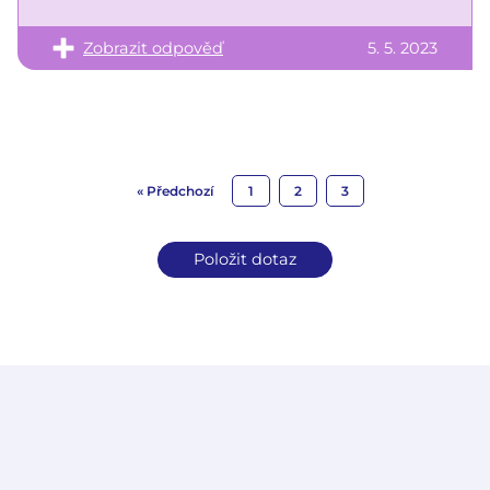
Zobrazit odpověď
5. 5. 2023
« Předchozí
1
2
3
Položit dotaz