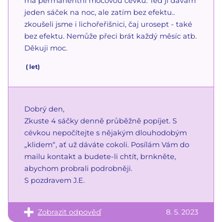
má permanentní močovou cévku. Teď ji dávám
jeden sáček na noc, ale zatím bez efektu..
zkoušeli jsme i lichořeřišnici, čaj urosept - také
bez efektu. Nemůže přeci brát každý měsíc atb.
Děkuji moc.
(
let)
Dobrý den,
Zkuste 4 sáčky denně průběžně popíjet. S
cévkou nepočítejte s nějakým dlouhodobým
„klidem“, ať už dáváte cokoli. Posílám Vám do
mailu kontakt a budete-li chtít, brnkněte,
abychom probrali podrobněji.
S pozdravem J.E.
Zobrazit odpověď
8. 5. 2023