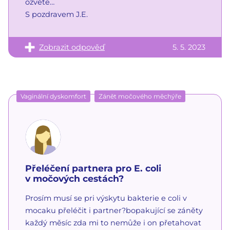
ozvěte…
S pozdravem J.E.
Zobrazit odpověď
5. 5. 2023
Vaginální dyskomfort
Zánět močového měchýře
Přeléčení partnera pro E. coli
v močových cestách?
Prosím musí se pri výskytu bakterie e coli v
mocaku přeléčit i partner?bopakující se záněty
každý měsíc zda mi to nemůže i on přetahovat