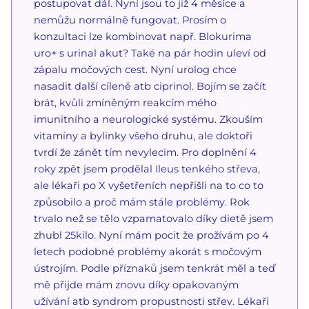
postupovat dál. Nyní jsou to již 4 měsíce a
nemůžu normálně fungovat. Prosím o
konzultaci lze kombinovat např. Blokurima
uro+ s urinal akut? Také na pár hodin uleví od
zápalu močových cest. Nyní urolog chce
nasadit další cíleně atb ciprinol. Bojím se začít
brát, kvůli zmíněným reakcím mého
imunitního a neurologické systému. Zkouším
vitamíny a bylinky všeho druhu, ale doktoři
tvrdí že zánět tím nevylecim. Pro doplnění 4
roky zpět jsem prodělal Ileus tenkého střeva,
ale lékaři po X vyšetřeních nepřišli na to co to
způsobilo a proč mám stále problémy. Rok
trvalo než se tělo vzpamatovalo díky dietě jsem
zhubl 25kilo. Nyní mám pocit že prožívám po 4
letech podobné problémy akorát s močovým
ústrojím. Podle příznaků jsem tenkrát měl a teď
mě přijde mám znovu díky opakovaným
užívání atb syndrom propustnosti střev. Lékaři