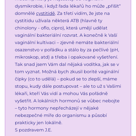
dysmikrobie, i když řada lékařů ho může „přišít“
domnělé
cystitidě
. Za třetí vidím, že jste na
cystitidu užívala některá ATB (hlavně ty
chinolony - oflo, cipro), která umějí udělat
vaginální bakteriální rozvrat. A konečně k Vaší
vaginální kultivaci – zjevně nemáte bakteriální
osazenstvo v pořádku a stálo by za pečlivé (pH,
mikroskop, atd) a třeba i opakované vyšetření.
Tak snad jsem Vám dal nějaká vodítka, jak se v
tom vyznat. Možná bych zkusil borité vaginální
čípky (co to udělá) – pokud se to zlepší, máme
stopu, kudy dále postupovat – ale to už s Vašimi
lékaři, kteří Vás vidí a mohou Vás pořádně
vyšetřit. A lokálních hormonů se vůbec nebojte
– tyto hormony nepřecházejí v nějaké
nebezpečné míře do organismu a působí
prakticky jen lokálně.
S pozdravem J.E.