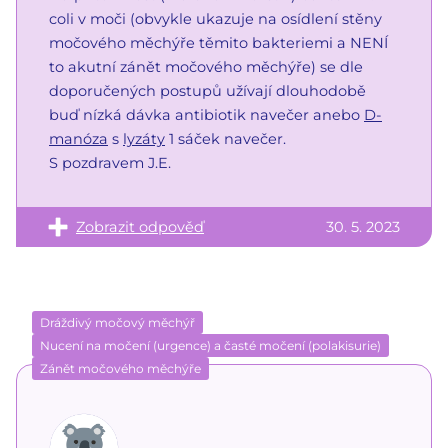
coli v moči (obvykle ukazuje na osídlení stěny
močového měchýře těmito bakteriemi a NENÍ
to akutní zánět močového měchýře) se dle
doporučených postupů užívají dlouhodobě
buď nízká dávka antibiotik navečer anebo
D-
manóza
s
lyzáty
1 sáček navečer.
S pozdravem J.E.
Zobrazit odpověď
30. 5. 2023
Dráždivý močový měchýř
Nucení na močení (urgence) a časté močení (polakisurie)
Zánět močového měchýře