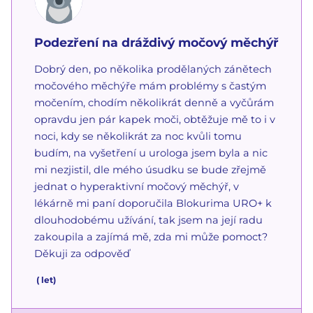
Podezření na dráždivý močový měchýř
Dobrý den, po několika prodělaných zánětech
močového měchýře mám problémy s častým
močením, chodím několikrát denně a vyčůrám
opravdu jen pár kapek moči, obtěžuje mě to i v
noci, kdy se několikrát za noc kvůli tomu
budím, na vyšetření u urologa jsem byla a nic
mi nezjistil, dle mého úsudku se bude zřejmě
jednat o hyperaktivní močový měchýř, v
lékárně mi paní doporučila Blokurima URO+ k
dlouhodobému užívání, tak jsem na její radu
zakoupila a zajímá mě, zda mi může pomoct?
Děkuji za odpověď
(
let)