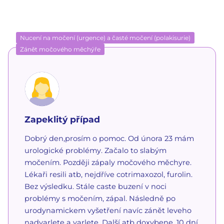
Nucení na močení (urgence) a časté močení (polakisurie)
Zánět močového měchýře
Zapeklitý případ
Dobrý den,prosím o pomoc. Od února 23 mám
urologické problémy. Začalo to slabým
močením. Později zápaly močového měchyre.
Lékaři resili atb, nejdříve cotrimaxozol, furolin.
Bez výsledku. Stále caste buzení v noci
problémy s močením, zápal. Následně po
urodynamickem vyšetření navíc zánět leveho
nadvarlete a varlete. Další atb doxybene. 10 dní.