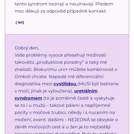
tento syndrom neznají a neuznavaji. Předem
moc děkuji za odpověď případně kontakt.
(
let)
Dobrý den,
Vaše problémy vysoce přesahují možnosti
takovéto „produktové poradny“ a taky mé
znalosti. Blokurimu uro+ můžete kombinovat s
čímkoli chcete. Napadá mě diferenciální
diagnostika mezi
cystitidou
(MUSÍ být bakterie
v moči, jinak je vyloučena),
uretrálním
syndromem
(to je poměrně časté a vyskytuje
se to i u mužů - takové pálení a nepříjemné
pocity v močové trubici, někdy i s nucením na
močení, event. dalšími - NEJEDNÁ se obvykle o
zánět močových cest a u žen je to nejčastěji
klasický
vaginální dyskomfort
. Bylo by potřeba