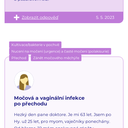
Zobrazit odpověď
5. 5. 2023
Kultivace/bakterie v pochvě
Nucení na močení (urgence) a časté močení (polakisurie)
Přechod
Zánět močového měchýře
Močová a vaginální infekce
po přechodu
Hezký den pane doktore. Je mi 63 let. Jsem po
Hy. už 25 let, pro myom, vaječníky ponechány.