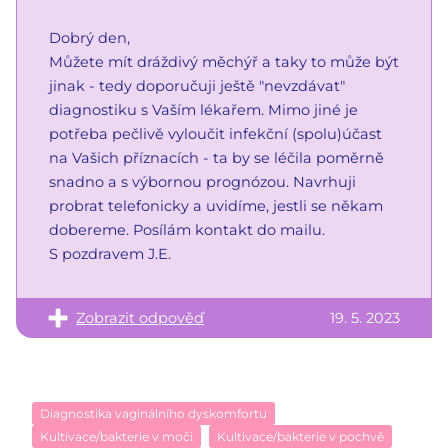
Dobrý den,
Můžete mít dráždivý měchýř a taky to může být
jinak - tedy doporučuji ještě "nevzdávat"
diagnostiku s Vaším lékařem. Mimo jiné je
potřeba pečlivě vyloučit infekční (spolu)účast
na Vašich příznacích - ta by se léčila poměrně
snadno a s výbornou prognózou. Navrhuji
probrat telefonicky a uvidíme, jestli se někam
dobereme. Posílám kontakt do mailu.
S pozdravem J.E.
Zobrazit odpověď
19. 5. 2023
Diagnostika vaginálního dyskomfortu
Kultivace/bakterie v moči
Kultivace/bakterie v pochvě