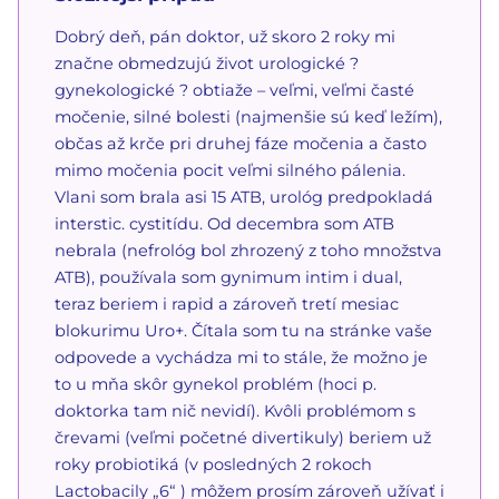
Dobrý deň, pán doktor, už skoro 2 roky mi
značne obmedzujú život urologické ?
gynekologické ? obtiaže – veľmi, veľmi časté
močenie, silné bolesti (najmenšie sú keď ležím),
občas až krče pri druhej fáze močenia a často
mimo močenia pocit veľmi silného pálenia.
Vlani som brala asi 15 ATB, urológ predpokladá
interstic. cystitídu. Od decembra som ATB
nebrala (nefrológ bol zhrozený z toho množstva
ATB), používala som gynimum intim i dual,
teraz beriem i rapid a zároveň tretí mesiac
blokurimu Uro+. Čítala som tu na stránke vaše
odpovede a vychádza mi to stále, že možno je
to u mňa skôr gynekol problém (hoci p.
doktorka tam nič nevidí). Kvôli problémom s
črevami (veľmi početné divertikuly) beriem už
roky probiotiká (v posledných 2 rokoch
Lactobacily „6“ ) môžem prosím zároveň užívať i