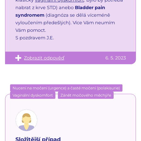
nabrat z krve STD) anebo
Bladder pain
syndromem
(diagnóza se dělá víceméně
vyloučením předešlých). Více Vám neumím
Vám pomoct.
S pozdravem J.E.
Zobrazit odpověď
6. 5. 2023
Nucení na močení (urgence) a časté močení (polakisurie)
Vaginální dyskomfort
Zánět močového měchýře
Složitější případ