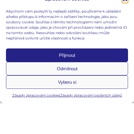
Abychom vám poskytli ty nejlepší zážitky, používáme k ukládání
a/nebo přístupu k informacím o zařízení technologie, jako jsou
Vaginální potíže
soubory cookie. Souhlas s těmito technologiemi nám umožní
zpracovávat údaje, jako je chování při procházení nebo jedinečná ID
Problémy močových cest
na tomto webu. Nesouhlas nebo odvolání souhlasu může
nepříznivě ovlivnit určité vlastnosti a funkce.
Početí a těhotenství
Hormonální nerovnováha
Přijmout
E-gynda
Odmítnout
Edukační články
Vyberu si
Slovníček pojmů
Zásady zpracování cookies
Zásady zpracování osobních údajů
Co je e-gynda?