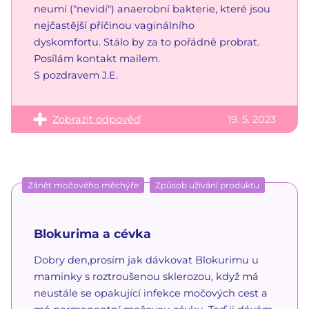
neumí ("nevidí") anaerobní bakterie, které jsou
nejčastější příčinou vaginálního
dyskomfortu. Stálo by za to pořádně probrat.
Posílám kontakt mailem.
S pozdravem J.E.
Zobrazit odpověď
19. 5. 2023
Zánět močového měchýře
Způsob užívání produktu
Blokurima a cévka
Dobry den,prosím jak dávkovat Blokurimu u
maminky s roztroušenou sklerozou, když má
neustále se opakující infekce močových cest a