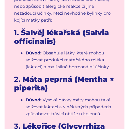
nebo způsobit alergické reakce či jiné
nežádoucí účinky. Mezi nevhodné bylinky pro
kojící matky patří:
1.
Šalvěj lékařská (Salvia
officinalis)
Důvod:
Obsahuje látky, které mohou
snižovat produkci mateřského mléka
(laktaci) a mají silné hormonální účinky.
2.
Máta peprná (Mentha ×
piperita)
Důvod:
Vysoké dávky máty mohou také
snižovat laktaci a v některých případech
způsobovat trávicí obtíže u kojenců.
3.
Lékořice (Glycyrrhiza