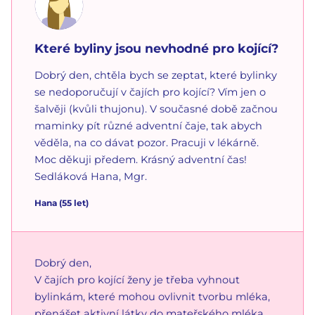
Které byliny jsou nevhodné pro kojící?
Dobrý den, chtěla bych se zeptat, které bylinky
se nedoporučují v čajích pro kojící? Vím jen o
šalvěji (kvůli thujonu). V současné době začnou
maminky pít různé adventní čaje, tak abych
věděla, na co dávat pozor. Pracuji v lékárně.
Moc děkuji předem. Krásný adventní čas!
Sedláková Hana, Mgr.
Hana
(
55
let)
Dobrý den,
V čajích pro kojící ženy je třeba vyhnout
bylinkám, které mohou ovlivnit tvorbu mléka,
přenášet aktivní látky do mateřského mléka,