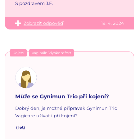
S pozdravem J.E.
Zobrazit odpověď
19. 4. 2024
Kojení
Vaginální dyskomfort
Může se Gynimun Trio při kojení?
Dobrý den, je možné přípravek Gynimun Trio
Vagicare užívat i při kojení?
(
let)