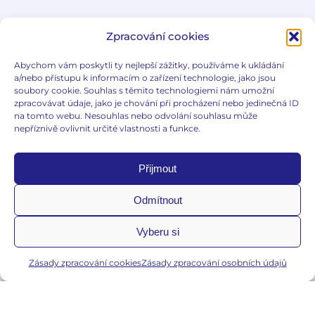
Zpracování cookies
E-gynda
Edukační články
Abychom vám poskytli ty nejlepší zážitky, používáme k ukládání
a/nebo přístupu k informacím o zařízení technologie, jako jsou
Slovníček pojmů
soubory cookie. Souhlas s těmito technologiemi nám umožní
Co je e-gynda?
zpracovávat údaje, jako je chování při procházení nebo jedinečná ID
na tomto webu. Nesouhlas nebo odvolání souhlasu může
nepříznivě ovlivnit určité vlastnosti a funkce.
Přijmout
Důležité informace
Odmítnout
Zásady zpracování osobních údajů
Vyberu si
Zásady zpracování cookies
Zásady zpracování cookies
Zásady zpracování osobních údajů
jiri.emmer@egynda.cz