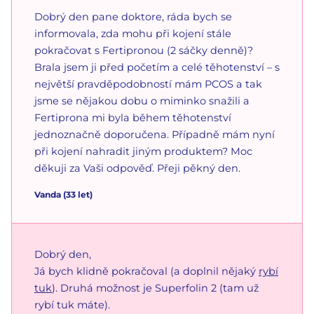
Dobrý den pane doktore, ráda bych se
informovala, zda mohu při kojení stále
pokračovat s Fertipronou (2 sáčky denně)?
Brala jsem ji před početím a celé těhotenství – s
největší pravděpodobností mám PCOS a tak
jsme se nějakou dobu o miminko snažili a
Fertiprona mi byla během těhotenství
jednoznačně doporučena. Případně mám nyní
při kojení nahradit jiným produktem? Moc
děkuji za Vaši odpověď. Přeji pěkný den.
Vanda
(
33
let)
Dobrý den,
Já bych klidně pokračoval (a doplnil nějaký
rybí
tuk
). Druhá možnost je Superfolin 2 (tam už
rybí tuk máte).