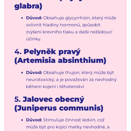
glabra)
Důvod:
Obsahuje glycyrrhizin, který může
ovlivnit hladiny hormonů, způsobit
zvýšení krevního tlaku a další nežádoucí
účinky.
4.
Pelyněk pravý
(Artemisia absinthium)
Důvod:
Obsahuje thujon, který může být
neurotoxický, a je považován za nevhodný
během kojení i těhotenství.
5.
Jalovec obecný
(Juniperus communis)
Důvod:
Stimuluje činnost ledvin, což
může být pro kojící matky nevhodné, a