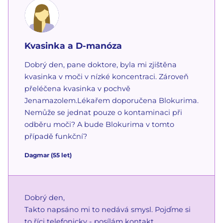
Kvasinka a D-manóza
Dobrý den, pane doktore, byla mi zjištěna
kvasinka v moči v nízké koncentraci. Zároveň
přeléčena kvasinka v pochvě
Jenamazolem.Lékařem doporučena Blokurima.
Nemůže se jednat pouze o kontaminaci při
odběru moči? A bude Blokurima v tomto
případě funkční?
Dagmar
(
55
let)
Dobrý den,
Takto napsáno mi to nedává smysl. Pojďme si
to říci telefonicky - posílám kontakt.