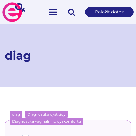
Položit dotaz
diag
diag
Diagnostika cystitidy
Diagnostika vaginálního dyskomfortu