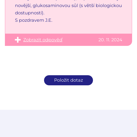
novější, glukosaminovou sůl (s větší biologickou
dostupností).
S pozdravem J.E.
Zobrazit odpověď
20. 11. 2024
Položit dotaz