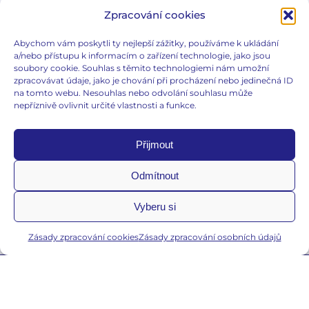
Zpracování cookies
Abychom vám poskytli ty nejlepší zážitky, používáme k ukládání
a/nebo přístupu k informacím o zařízení technologie, jako jsou
soubory cookie. Souhlas s těmito technologiemi nám umožní
Důležité informace
zpracovávat údaje, jako je chování při procházení nebo jedinečná ID
na tomto webu. Nesouhlas nebo odvolání souhlasu může
Zásady zpracování osobních údajů
nepříznivě ovlivnit určité vlastnosti a funkce.
Zásady zpracování cookies
Přijmout
jiri.emmer@egynda.cz
Odmítnout
Vyberu si
Zásady zpracování cookies
Zásady zpracování osobních údajů
© 2026 egynda.cz | Všechna práva vyhrazena.
Iniciativa:
Onapharm, s.r.o.
| Autoři:
SŠ
a
JK