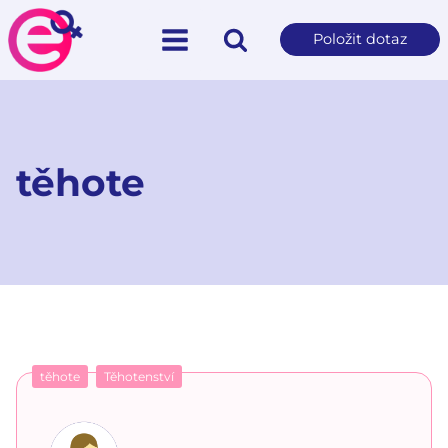
Položit dotaz
těhote
těhote
Těhotenství