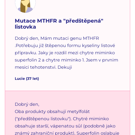
Mutace MTHFR a "předštěpená"
listovka
Dobrý den, Mám mutaci genu MTHFR
.Potřebuju již štěpenou formu kyseliny listové
přípravku. Jaky je rozdil mezi chytre miminko
superfolin 2 a chytre miminko 1. Jsem v prvnim
mesici tehotenstvi. Dekuji
Lucie
(
37
let)
Dobrý den,
Oba produkty obsahují metylfolát
("předštěpenou listovku"). Chytré miminko
obsahuje starší, vápenatou sůl (podobně jako
známý zahraniční produkt), Superfolin oslabuje