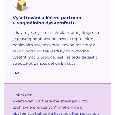
Vyšetřování a léčení partnera
u vaginálního dyskomfortu
zdravim jeste jsem se chtela zeptat jak vysoka
je pravdepodobnost nakazou streptokekm
pohlavnim stykem s pritelem. on ma stery z
krku v poradku. tak jestli by bylo vhodne
vysetrit moc u urologa. jestli se teda da zjistit
streptokok z moci. dekuji Bilikova
(
let)
Dobrý den,
Vyšetřování partnera má smysl jen u tzv.
„pohlavně přenosných“ infekcí – ne u
obyčejných bakterií a kvasinek (tam je jasně a