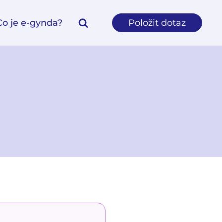
Co je e-gynda?
Položit dotaz