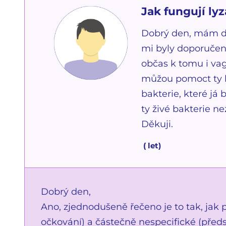
Jak fungují ly
Dobrý den, mám do
mi byly doporučeny
občas k tomu i vag
můžou pomoct ty ly
bakterie, které já
ty živé bakterie 
Děkuji.
(
let)
Dobrý den,
Ano, zjednodušeně řečeno je to tak, jak 
očkování) a částečně nespecifické (před