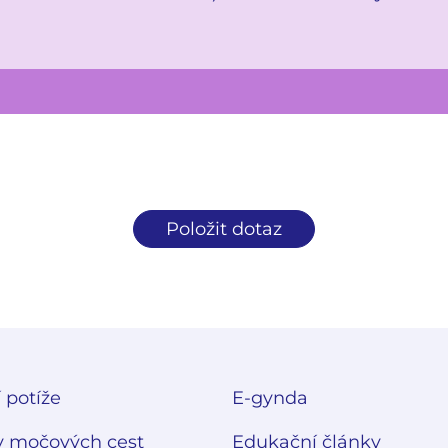
Položit dotaz
 potíže
E-gynda
 močových cest
Edukační články