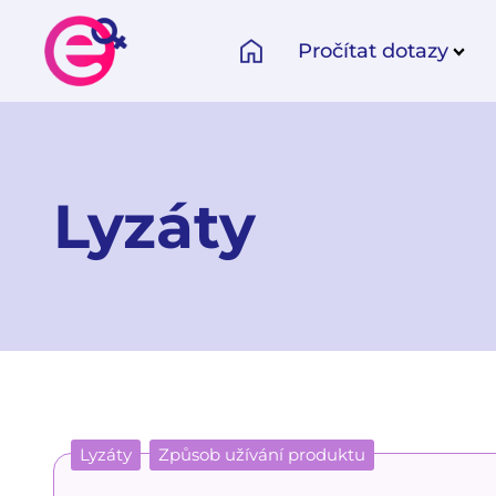
Pročítat dotazy
Lyzáty
Lyzáty
Způsob užívání produktu