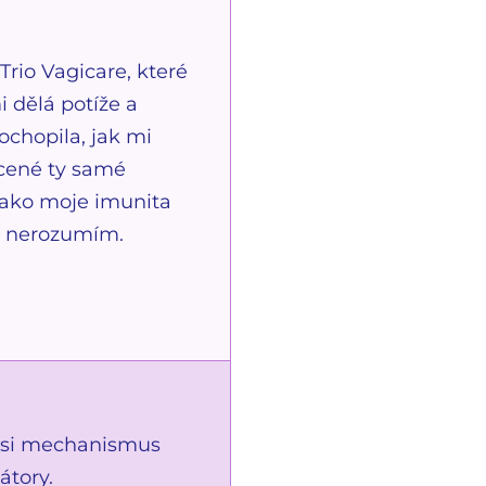
io Vagicare, které
i dělá potíže a
ochopila, jak mi
rcené ty samé
 jako moje imunita
mu nerozumím.
e si mechanismus
átory.