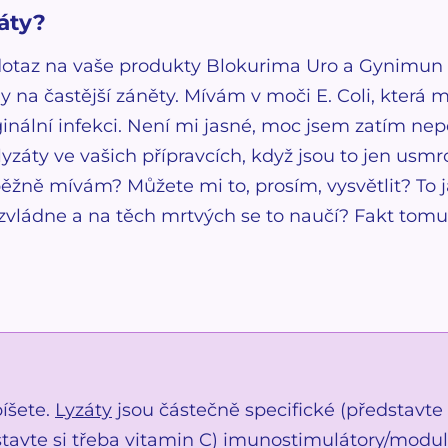
záty?
taz na vaše produkty Blokurima Uro a Gynimun Tr
 na častější záněty. Mívám v moči E. Coli, která m
inální infekci. Není mi jasné, moc jsem zatím nep
záty ve vašich přípravcích, když jsou to jen usm
 běžně mívám? Můžete mi to, prosím, vysvětlit? To
nezvládne a na těch mrtvých se to naučí? Fakt to
píšete.
Lyzáty
jsou částečně specifické (představt
stavte si třeba vitamin C) imunostimulátory/modul